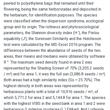
peeled to polyethylene bags that remained until their
flowering, being the same herborizadas and deposited in
the herbarium, for identification purposes. The species
were classified when the dispersion syndrome, ecological
group and its origin. The richness and phytosociological
parameters, the Shannon diversity index (H '), the Pielou
equability (J'), the Sorensen Similarity and the Hutcheson
test were calculated by the MS-Excel 2016 program. The
differences between the abundance of seeds of the two
areas, their means and medians were obtained by software
R °. The maximum seed density found in area 2 was
represented by the Shading Screen of 70% (3,205.2 seeds
/ m²) and for area 1, it was the full sun (3,086.8 seeds / m²).
Both areas had a high similarity index (Ss = 25.70%). The
highest density in both areas was represented by
herbaceous plants with a total of 10,916 seeds / m², of
which 5,771.2 for area 2 and 5,144.8 for area 1. The species
with the highest VIBS in the seed bank in area 1 and 2 were
herbaceous (Lindernia crustacea (L.) F.Muell. And Ludwigia