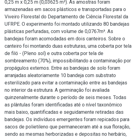
0,25 m x 0,25 m (0,03625 m²). As amostras foram
armazenadas em sacos plásticos e transportadas para o
Viveiro Florestal do Departamento de Ciência Florestal da
UFRPE. O experimento foi montado utilizando 80 bandejas
plásticas perfuradas, com volume de 0,0767m³. As
bandejas foram acomodadas em dois canteiros. Sobre o
canteiro foi montando duas estruturas, uma coberta por tela
de filó - (Pleno sol) e outra coberta por tela de
sombreamento (70%), impossibilitando a contaminação por
propágulos externos. Entre as bandejas de solo foram
arranjadas aleatoriamente 10 bandeja com substrato
esterilizado para evitar a contaminação entre as bandejas
no interior da estrutura. A germinação foi avaliada
quinzenalmente durante o período de seis meses. Todas
as plântulas foram identificadas até o nível taxonômico
mais baixo, quantificadas e seguidamente retiradas das
bandejas. Os indivíduos emergentes foram repicados para
sacos de polietileno que permaneceram até a sua floração,
sendo as mesmas herborizadas e depositas no herbário,