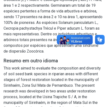
área 1 e 2 respectivamente. Germinaram um total de 19
espécies pertentes a forma de vida arbustiva e arbórea,
sendo 17 presentes na área 2 e 10 na área 1, apresentando
100% de pioneiras. As espécies Solanum paniculatum L.,
Cecropia pachystachya Trécul e Piper aducum L. foram as
mais representativas. Dentre os indivíduos arbustivos e
arbóreos totais presentes na área 1 (92,58%) são
compostos por espécies que apresentam uma síndrome
de dispersão Zoocórica.
Resumo em outro idioma
This work aimed to evaluate the composition and diversity
of soil seed bank species in riparian areas with different
stages of forest restoration located in the municipality of
Sirinhaém, Zona Sul Mata de Pernambuco. The present
research was developed in two areas under restoration
process, located at the Usina Trapiche S / A, in the
municipality of Sirinhaém, in the region of Mata Sul in the