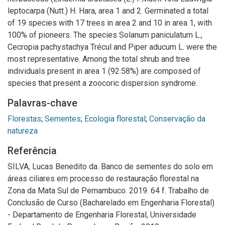
leptocarpa (Nutt.) H. Hara, area 1 and 2. Germinated a total
of 19 species with 17 trees in area 2 and 10 in area 1, with
100% of pioneers. The species Solanum paniculatum L.,
Cecropia pachystachya Trécul and Piper aducum L. were the
most representative. Among the total shrub and tree
individuals present in area 1 (92.58%) are composed of
species that present a zoocoric dispersion syndrome.
Palavras-chave
Florestas
;
Sementes
;
Ecologia florestal
;
Conservação da
natureza
Referência
SILVA, Lucas Benedito da. Banco de sementes do solo em
áreas ciliares em processo de restauração florestal na
Zona da Mata Sul de Pernambuco. 2019. 64 f. Trabalho de
Conclusão de Curso (Bacharelado em Engenharia Florestal)
- Departamento de Engenharia Florestal, Universidade