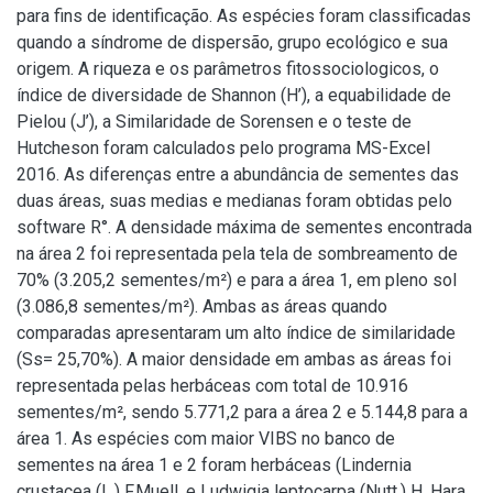
para fins de identificação. As espécies foram classificadas
quando a síndrome de dispersão, grupo ecológico e sua
origem. A riqueza e os parâmetros fitossociologicos, o
índice de diversidade de Shannon (H’), a equabilidade de
Pielou (J’), a Similaridade de Sorensen e o teste de
Hutcheson foram calculados pelo programa MS-Excel
2016. As diferenças entre a abundância de sementes das
duas áreas, suas medias e medianas foram obtidas pelo
software R°. A densidade máxima de sementes encontrada
na área 2 foi representada pela tela de sombreamento de
70% (3.205,2 sementes/m²) e para a área 1, em pleno sol
(3.086,8 sementes/m²). Ambas as áreas quando
comparadas apresentaram um alto índice de similaridade
(Ss= 25,70%). A maior densidade em ambas as áreas foi
representada pelas herbáceas com total de 10.916
sementes/m², sendo 5.771,2 para a área 2 e 5.144,8 para a
área 1. As espécies com maior VIBS no banco de
sementes na área 1 e 2 foram herbáceas (Lindernia
crustacea (L.) F.Muell. e Ludwigia leptocarpa (Nutt.) H. Hara,