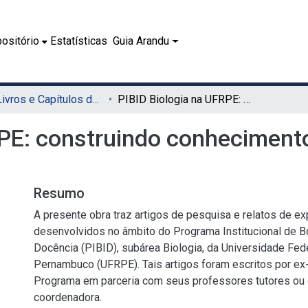
ositório
Estatísticas
Guia Arandu
08.1 - Livros e Capítulos de Livros (EDUFRPE)
PIBID Biologia na UFRPE: construindo conhecimentos na parceria universidade-escola
RPE: construindo conhecimento
Resumo
A presente obra traz artigos de pesquisa e relatos de ex
desenvolvidos no âmbito do Programa Institucional de Bo
Docência (PIBID), subárea Biologia, da Universidade Fede
Pernambuco (UFRPE). Tais artigos foram escritos por ex
Programa em parceria com seus professores tutores ou
coordenadora.