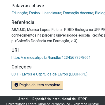
Palavras-chave
Educação
;
Ensino
;
Licenciatura
;
Formação docente
;
Biolog
Referência
ARAÚJO, Monica Lopes Folena. PIBID Biologia na UFRPE:
conhecimentos na parceria universidade-escola. Recife
p. (Coleção Docência em Formação, v. 3).
URI
https://arandu.ufrpe.br/handle/123456789/8661
Coleções
08.1 - Livros e Capítulos de Livros (EDUFRPE)
Página do item completo
Arandu - Repositório Institucional da UFRPE
Universidade Federal Rural de Pernambuco - Biblioteca Central