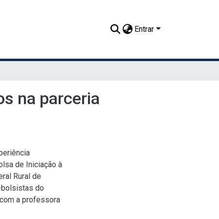
Entrar
s na parceria
periência
lsa de Iniciação à
ral Rural de
-bolsistas do
 com a professora