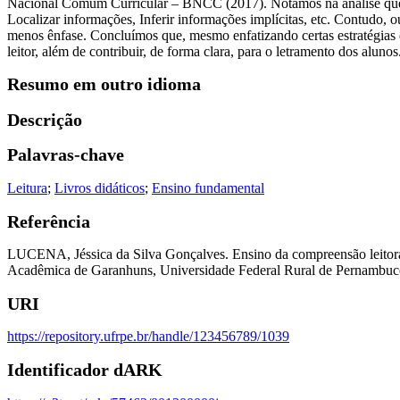
Nacional Comum Curricular – BNCC (2017). Notamos na análise que ho
Localizar informações, Inferir informações implícitas, etc. Contudo,
menos ênfase. Concluímos que, mesmo enfatizando certas estratégias
leitor, além de contribuir, de forma clara, para o letramento dos alunos
Resumo em outro idioma
Descrição
Palavras-chave
Leitura
;
Livros didáticos
;
Ensino fundamental
Referência
LUCENA, Jéssica da Silva Gonçalves. Ensino da compreensão leitora 
Acadêmica de Garanhuns, Universidade Federal Rural de Pernambuc
URI
https://repository.ufrpe.br/handle/123456789/1039
Identificador dARK