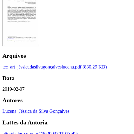
Arquivos
tcc_art_jéssicadasilvagonçalveslucena.pdf
(830.29 KB)
Data
2019-02-07
Autores
Lucena, Jéssica da Silva Gonçalves
Lattes da Autoria
http://lattes.cnpq.br/7362093701973595