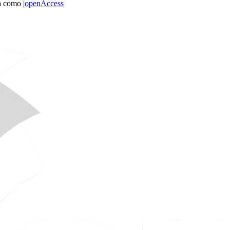
ta como
|openAccess