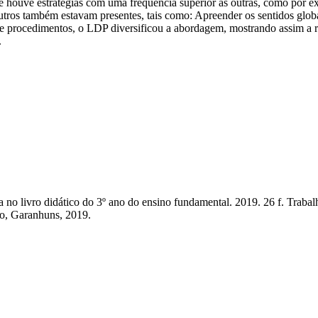
uve estratégias com uma frequência superior as outras, como por exem
 outros também estavam presentes, tais como: Apreender os sentidos glo
 e procedimentos, o LDP diversificou a abordagem, mostrando assim a
.
no livro didático do 3º ano do ensino fundamental. 2019. 26 f. Trab
o, Garanhuns, 2019.