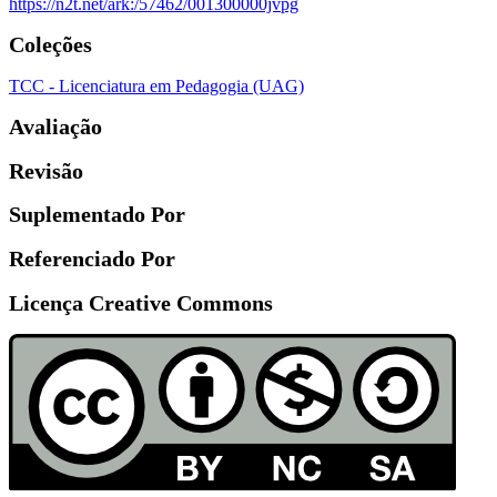
https://n2t.net/ark:/57462/001300000jvpg
Coleções
TCC - Licenciatura em Pedagogia (UAG)
Avaliação
Revisão
Suplementado Por
Referenciado Por
Licença Creative Commons