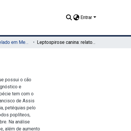
Entrar
TCC - Bacharelado em Medicina Veterinária (UAG)
Leptospirose canina: relato de caso
ue possui o cão
gnóstico e
spécie tem com o
ancisco de Assis
a, petéquias pelo
odos poplíteos,
bre. Na análise
se, além de aumento