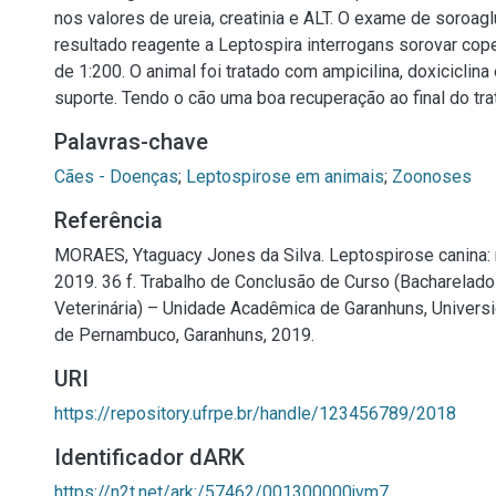
nos valores de ureia, creatinia e ALT. O exame de soroag
resultado reagente a Leptospira interrogans sorovar cope
de 1:200. O animal foi tratado com ampicilina, doxiciclina 
suporte. Tendo o cão uma boa recuperação ao final do tr
Palavras-chave
Cães - Doenças
;
Leptospirose em animais
;
Zoonoses
Referência
MORAES, Ytaguacy Jones da Silva. Leptospirose canina: 
2019. 36 f. Trabalho de Conclusão de Curso (Bacharelad
Veterinária) – Unidade Acadêmica de Garanhuns, Universi
de Pernambuco, Garanhuns, 2019.
URI
https://repository.ufrpe.br/handle/123456789/2018
Identificador dARK
https://n2t.net/ark:/57462/001300000jvm7