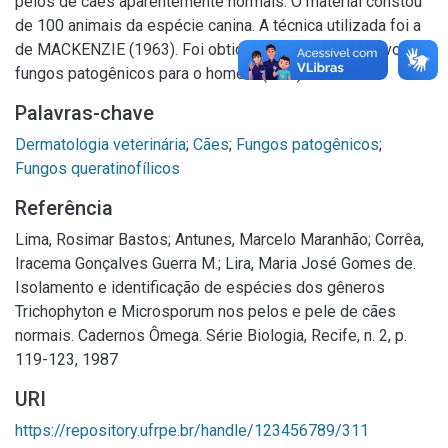
pelos de cães aparentemente normais. O material constou
de 100 animais da espécie canina. A técnica utilizada foi a
de MACKENZIE (1963). Foi obtido doze casos positivos de
fungos patogênicos para o homem (12%).
Palavras-chave
Dermatologia veterinária
;
Cães
;
Fungos patogênicos
;
Fungos queratinofílicos
Referência
Lima, Rosimar Bastos; Antunes, Marcelo Maranhão; Corrêa,
Iracema Gonçalves Guerra M.; Lira, Maria José Gomes de.
Isolamento e identificação de espécies dos gêneros
Trichophyton e Microsporum nos pelos e pele de cães
normais. Cadernos Ômega. Série Biologia, Recife, n. 2, p.
119-123, 1987
URI
https://repository.ufrpe.br/handle/123456789/311