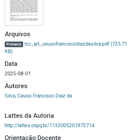
Arquivos
tcc_art_ceusofranciscodiazdasilva.pdf
(725.71
Primário
KB)
Data
2025-08-01
Autores
Silva, Ceuso Francisco Diaz da
Lattes da Autoria
http://lattes.cnpq.br/1132005201973714
Orientação Docente