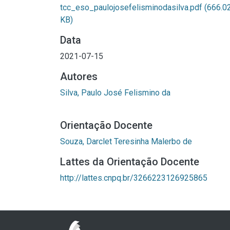
tcc_eso_paulojosefelisminodasilva.pdf
(666.0
KB)
Data
2021-07-15
Autores
Silva, Paulo José Felismino da
Orientação Docente
Souza, Darclet Teresinha Malerbo de
Lattes da Orientação Docente
http://lattes.cnpq.br/3266223126925865