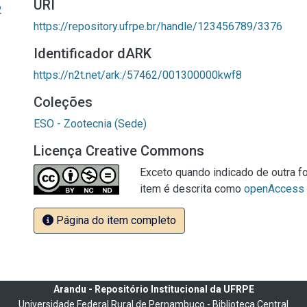
URI
2
https://repository.ufrpe.br/handle/123456789/3376
Identificador dARK
https://n2t.net/ark:/57462/001300000kwf8
Coleções
ESO - Zootecnia (Sede)
Licença Creative Commons
Exceto quando indicado de outra fo
item é descrita como
openAccess
Página do item completo
Arandu - Repositório Institucional da UFRPE
Universidade Federal Rural de Pernambuco - Biblioteca Central