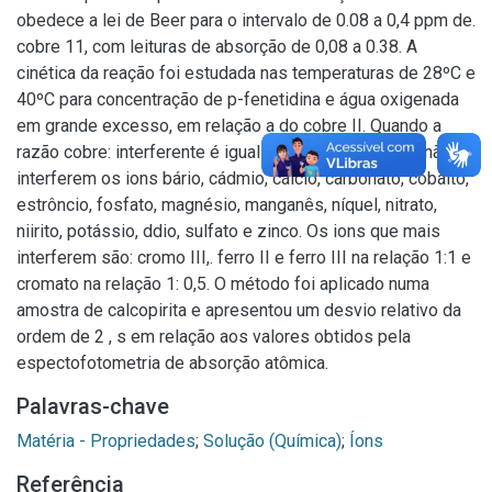
obedece a lei de Beer para o intervalo de 0.08 a 0,4 ppm de.
cobre 11, com leituras de absorção de 0,08 a 0.38. A
cinética da reação foi estudada nas temperaturas de 28ºC e
40ºC para concentração de p-fenetidina e água oxigenada
em grande excesso, em relação a do cobre II. Quando a
razão cobre: interferente é igual ou menor que 1:100, não
interferem os ions bário, cádmio, cálcio, carbonato, cobalto,
estrôncio, fosfato, magnésio, manganês, níquel, nitrato,
niirito, potássio, ddio, sulfato e zinco. Os ions que mais
interferem são: cromo III,. ferro II e ferro III na relação 1:1 e
cromato na relação 1: 0,5. O método foi aplicado numa
amostra de calcopirita e apresentou um desvio relativo da
ordem de 2 , s em relação aos valores obtidos pela
espectofotometria de absorção atômica.
Palavras-chave
Matéria - Propriedades
;
Solução (Química)
;
Íons
Referência