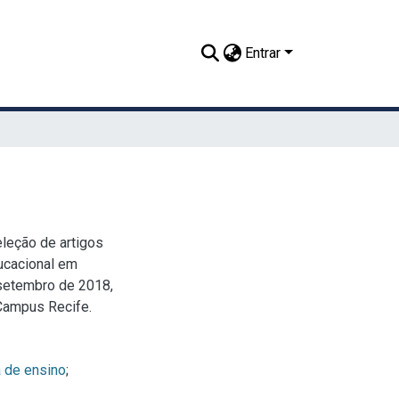
Entrar
leção de artigos
ucacional em
 setembro de 2018,
Campus Recife.
a de ensino
;