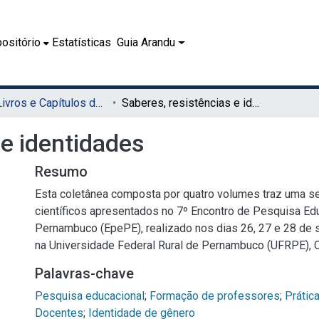
ositório
Estatísticas
Guia Arandu
08.1 - Livros e Capítulos de Livros (EDUFRPE)
Saberes, resistências e identidades
 e identidades
Resumo
Esta coletânea composta por quatro volumes traz uma se
científicos apresentados no 7º Encontro de Pesquisa Ed
Pernambuco (EpePE), realizado nos dias 26, 27 e 28 de
na Universidade Federal Rural de Pernambuco (UFRPE), 
Palavras-chave
Pesquisa educacional
;
Formação de professores
;
Prátic
Docentes
;
Identidade de gênero