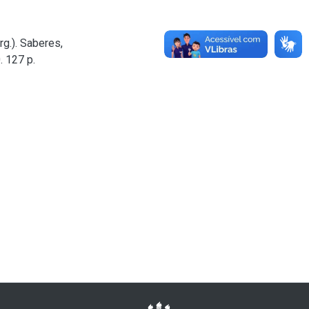
g.). Saberes,
. 127 p.