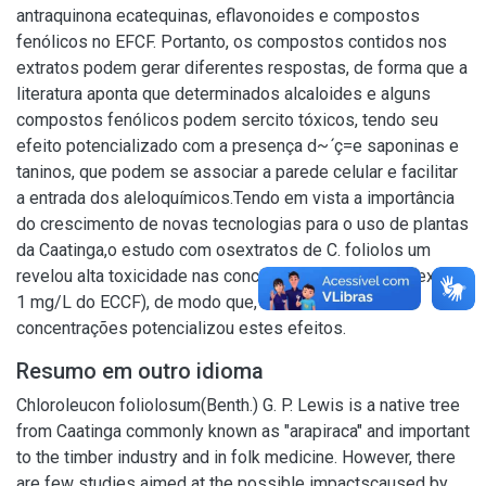
antraquinona ecatequinas, eflavonoides e compostos
fenólicos no EFCF. Portanto, os compostos contidos nos
extratos podem gerar diferentes respostas, de forma que a
literatura aponta que determinados alcaloides e alguns
compostos fenólicos podem sercito tóxicos, tendo seu
efeito potencializado com a presença d~ ́ç=e saponinas e
taninos, que podem se associar a parede celular e facilitar
a entrada dos aleloquímicos.Tendo em vista a importância
do crescimento de novas tecnologias para o uso de plantas
da Caatinga,o estudo com osextratos de C. foliolos um
revelou alta toxicidade nas concentrações testadas (exceto
1 mg/L do ECCF), de modo que, o aumento nas
concentrações potencializou estes efeitos.
Resumo em outro idioma
Chloroleucon foliolosum(Benth.) G. P. Lewis is a native tree
from Caatinga commonly known as "arapiraca" and important
to the timber industry and in folk medicine. However, there
are few studies aimed at the possible impactscaused by