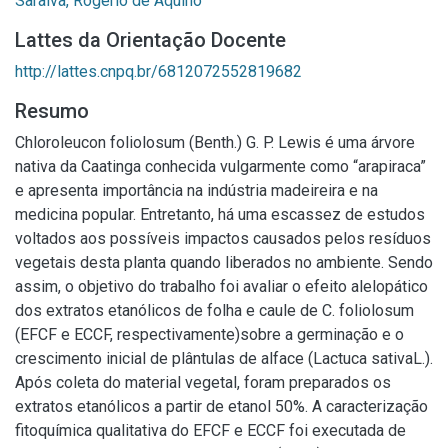
Saraiva, Rogério de Aquino
Lattes da Orientação Docente
http://lattes.cnpq.br/6812072552819682
Resumo
Chloroleucon foliolosum (Benth.) G. P. Lewis é uma árvore
nativa da Caatinga conhecida vulgarmente como “arapiraca”
e apresenta importância na indústria madeireira e na
medicina popular. Entretanto, há uma escassez de estudos
voltados aos possíveis impactos causados pelos resíduos
vegetais desta planta quando liberados no ambiente. Sendo
assim, o objetivo do trabalho foi avaliar o efeito alelopático
dos extratos etanólicos de folha e caule de C. foliolosum
(EFCF e ECCF, respectivamente)sobre a germinação e o
crescimento inicial de plântulas de alface (Lactuca sativaL.).
Após coleta do material vegetal, foram preparados os
extratos etanólicos a partir de etanol 50%. A caracterização
fitoquímica qualitativa do EFCF e ECCF foi executada de