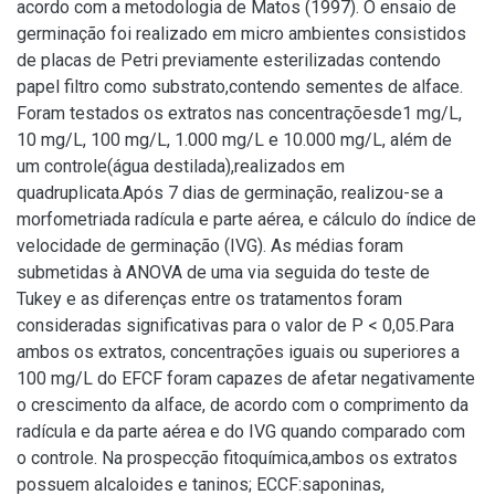
acordo com a metodologia de Matos (1997). O ensaio de
germinação foi realizado em micro ambientes consistidos
de placas de Petri previamente esterilizadas contendo
papel filtro como substrato,contendo sementes de alface.
Foram testados os extratos nas concentraçõesde1 mg/L,
10 mg/L, 100 mg/L, 1.000 mg/L e 10.000 mg/L, além de
um controle(água destilada),realizados em
quadruplicata.Após 7 dias de germinação, realizou-se a
morfometriada radícula e parte aérea, e cálculo do índice de
velocidade de germinação (IVG). As médias foram
submetidas à ANOVA de uma via seguida do teste de
Tukey e as diferenças entre os tratamentos foram
consideradas significativas para o valor de P < 0,05.Para
ambos os extratos, concentrações iguais ou superiores a
100 mg/L do EFCF foram capazes de afetar negativamente
o crescimento da alface, de acordo com o comprimento da
radícula e da parte aérea e do IVG quando comparado com
o controle. Na prospecção fitoquímica,ambos os extratos
possuem alcaloides e taninos; ECCF:saponinas,