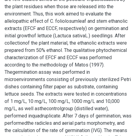
the plant residues when those are released into the
environment. Thus, this work aimed to evaluate the
allelopathic effect of C. foliolosumleaf and stem ethanolic
extracts (EFCF and ECCF, respectively) on germination and
initial growthof lettuce (Lactuca sativaL.) seedlings. After
collectionof the plant material, the ethanolic extracts were
prepared from 50% ethanol. The qualitative phytochemical
characterization of EFCF and ECCF was performed
according to the methodology of Matos (1997).
Thegermination assay was performed in
microenvironments consisting of previously sterilized Petri
dishes containing filter paper as substrate, containing
lettuce seeds. The extracts were tested in concentrations
of 1 mg/L, 10 mg/L, 100 mg/L, 1000 mg/L and 10,000
mg/L, as well asthecontrolgroup (distilled water),
performed inquadruplicate. After 7 days of germination, was
performedthe radicles and aerial parts morphometry, and
the calculation of the rate of germination (IVG). The means