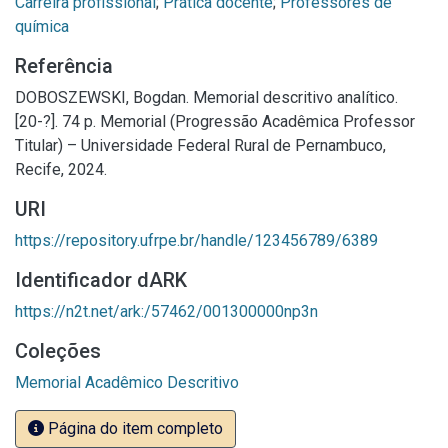
Carreira profissional
;
Prática docente
;
Professores de
química
Referência
DOBOSZEWSKI, Bogdan. Memorial descritivo analítico.
[20-?]. 74 p. Memorial (Progressão Acadêmica Professor
Titular) – Universidade Federal Rural de Pernambuco,
Recife, 2024.
URI
https://repository.ufrpe.br/handle/123456789/6389
Identificador dARK
https://n2t.net/ark:/57462/001300000np3n
Coleções
Memorial Acadêmico Descritivo
Página do item completo