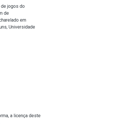
 de jogos do
em de
acharelado em
uns, Universidade
rma, a licença deste
s