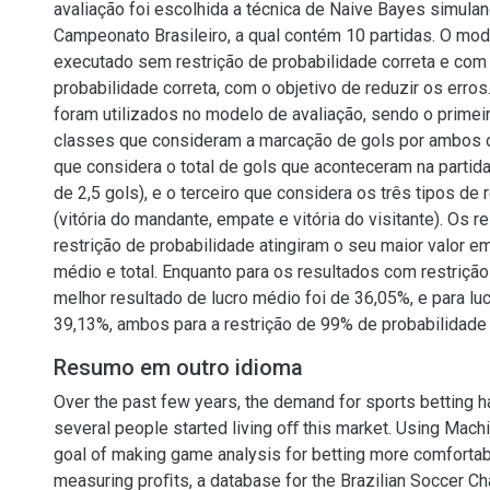
avaliação foi escolhida a técnica de Naive Bayes simul
Campeonato Brasileiro, a qual contém 10 partidas. O mod
executado sem restrição de probabilidade correta e com
probabilidade correta, com o objetivo de reduzir os erros
foram utilizados no modelo de avaliação, sendo o prime
classes que consideram a marcação de gols por ambos 
que considera o total de gols que aconteceram na partid
de 2,5 gols), e o terceiro que considera os três tipos de 
(vitória do mandante, empate e vitória do visitante). Os 
restrição de probabilidade atingiram o seu maior valor e
médio e total. Enquanto para os resultados com restrição
melhor resultado de lucro médio foi de 36,05%, e para lucr
39,13%, ambos para a restrição de 99% de probabilidade 
Resumo em outro idioma
Over the past few years, the demand for sports betting 
several people started living oﬀ this market. Using Machi
goal of making game analysis for betting more comfortab
measuring proﬁts, a database for the Brazilian Soccer C