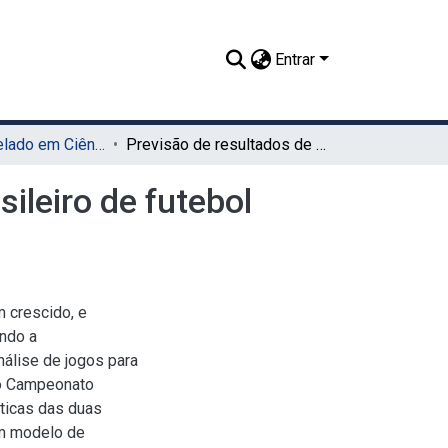
Entrar
TCC - Bacharelado em Ciência da Computação (UAG)
Previsão de resultados de jogos do campeonato brasileiro de futebol utilizando aprendizagem de máquina
ileiro de futebol
 crescido, e
ndo a
nálise de jogos para
do Campeonato
sticas das duas
um modelo de