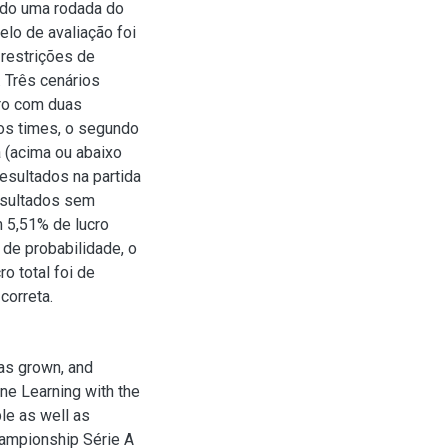
ando uma rodada do
elo de avaliação foi
 restrições de
. Três cenários
iro com duas
os times, o segundo
a (acima ou abaixo
resultados na partida
resultados sem
m 5,51% de lucro
 de probabilidade, o
o total foi de
correta.
has grown, and
ne Learning with the
le as well as
hampionship Série A