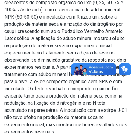
crescentes de composto orgânico do lixo (0, 25, 50, 75 e
100% v/v de solo), com e sem adição de adubo mineral
NPK (50-50-50) e inoculação com Rhizobium, sobre a
produção de matéria seca e a fixação do dinitrogênio por
caupi, crescendo num solo Podzólico Vermelho Amarelo
Latossólico. A aplicação do adubo mineral mostrou efeito
na produção de matéria seca no experimento inicial,
especialmente no tratamento sem adição de resíduo,
observando-se diminuição gradativa da resposta nos dois
experimentos residuais. A partir do segundo experimento o
tratamento com adubo mineral NPK não mostrou diferença
para o nível 25% de composto orgânico sem NPK e com
inoculanle. O efeito residual do composto orgânico foi
evidente tanto para a produção de matéria seca como na
nodulação, na fixação do dinitrogênio e no N total
acumulado na parte aérea. A inoculação com a estirpe J-01
não teve efeito na produção de matéria seca no
experimento inicial, mas mostrou melhores resultados nos
experimentos residuais.