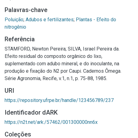
Palavras-chave
Poluição
;
Adubos e fertilizantes
;
Plantas - Efeito do
nitrogênio
Referência
STAMFORD, Newton Pereira; SILVA, Israel Pereira da.
Efeito residual do composto orgânico do lixo,
suplementado com adubo mineral, e do inoculante, na
produção e fixação do N2 por Caupi. Cadernos Ômega.
Série Agronomia, Recife, v.1, n.1, p. 75-88, 1985.
URI
https://repository.ufrpe.br/handle/123456789/237
Identificador dARK
https://n2t.net/ark:/57462/001300000nn6x
Coleções