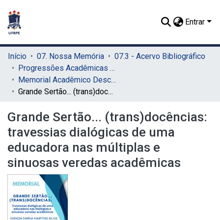
Entrar
Início
07. Nossa Memória
07.3 - Acervo Bibliográfico
Progressões Acadêmicas para Professor Titular
Memorial Acadêmico Descritivo
Grande Sertão... (trans)docências: travessias dialógicas de uma educadora nas múltiplas e sinuosas veredas acadêmicas
Grande Sertão... (trans)docências:
travessias dialógicas de uma
educadora nas múltiplas e
sinuosas veredas acadêmicas