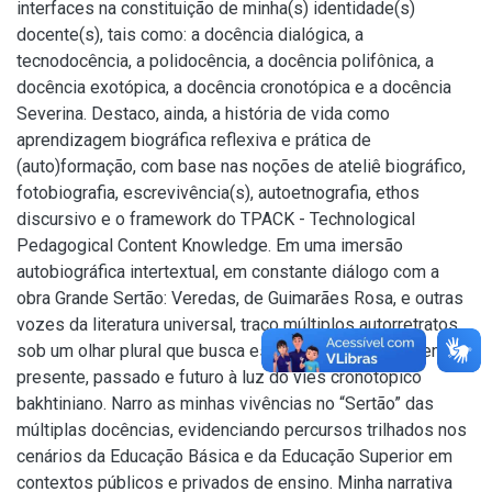
interfaces na constituição de minha(s) identidade(s)
docente(s), tais como: a docência dialógica, a
tecnodocência, a polidocência, a docência polifônica, a
docência exotópica, a docência cronotópica e a docência
Severina. Destaco, ainda, a história de vida como
aprendizagem biográfica reflexiva e prática de
(auto)formação, com base nas noções de ateliê biográfico,
fotobiografia, escrevivência(s), autoetnografia, ethos
discursivo e o framework do TPACK - Technological
Pedagogical Content Knowledge. Em uma imersão
autobiográfica intertextual, em constante diálogo com a
obra Grande Sertão: Veredas, de Guimarães Rosa, e outras
vozes da literatura universal, traço múltiplos autorretratos,
sob um olhar plural que busca estreitar as conexões entre
presente, passado e futuro à luz do viés cronotópico
bakhtiniano. Narro as minhas vivências no “Sertão” das
múltiplas docências, evidenciando percursos trilhados nos
cenários da Educação Básica e da Educação Superior em
contextos públicos e privados de ensino. Minha narrativa