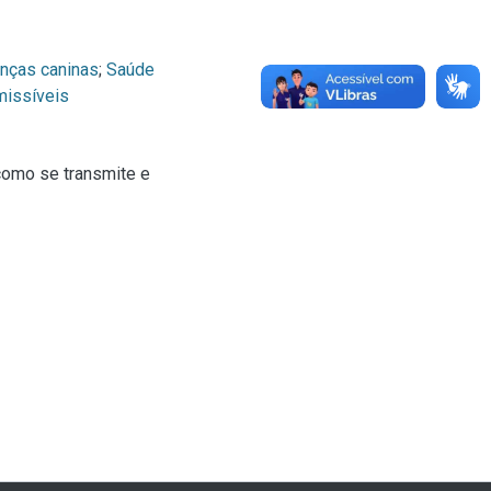
nças caninas
;
Saúde
missíveis
 como se transmite e