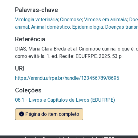
Palavras-chave
Virologia veterinária
;
Cinomose
;
Viroses em animais
;
Doe
animal
;
Animal doméstico
;
Epidemiologia
;
Doenças trans
Referência
DIAS, Maria Clara Breda et al. Cinomose canina: o que é,
como evitá-la. 1. ed. Recife: EDUFRPE, 2025. 53 p.
URI
https://arandu.ufrpe.br/handle/123456789/8695
Coleções
08.1 - Livros e Capítulos de Livros (EDUFRPE)
Página do item completo