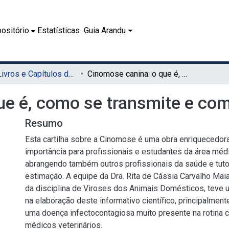
ositório
Estatísticas
Guia Arandu
08.1 - Livros e Capítulos de Livros (EDUFRPE)
Cinomose canina: o que é, como se transmite e como evitá-la
e é, como se transmite e com
Resumo
Esta cartilha sobre a Cinomose é uma obra enriquecedor
importância para profissionais e estudantes da área médi
abrangendo também outros profissionais da saúde e tut
estimação. A equipe da Dra. Rita de Cássia Carvalho Maia
da disciplina de Viroses dos Animais Domésticos, teve 
na elaboração deste informativo científico, principalmente
uma doença infectocontagiosa muito presente na rotina c
médicos veterinários.