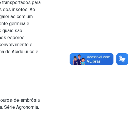
 transportados para
s dos insetos. Ao
 galerias com um
onte germina e
s quais são
 nos esporos
esenvolvimento e
ma de Acido úrico e
souros-de-ambrósia
a. Série Agronomia,