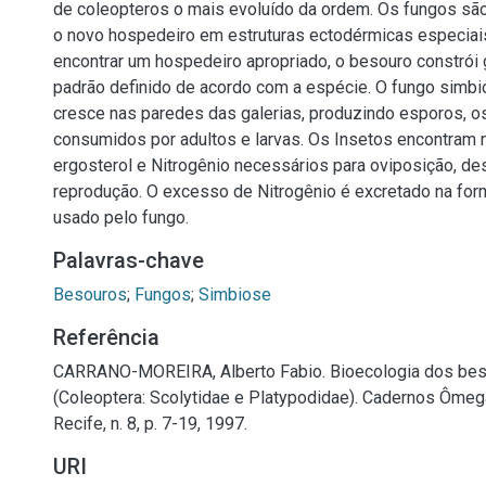
de coleopteros o mais evoluído da ordem. Os fungos são
o novo hospedeiro em estruturas ectodérmicas especiai
encontrar um hospedeiro apropriado, o besouro constrói
padrão definido de acordo com a espécie. O fungo simbi
cresce nas paredes das galerias, produzindo esporos, o
consumidos por adultos e larvas. Os Insetos encontram
ergosterol e Nitrogênio necessários para oviposição, d
reprodução. O excesso de Nitrogênio é excretado na for
usado pelo fungo.
Palavras-chave
Besouros
;
Fungos
;
Simbiose
Referência
CARRANO-MOREIRA, Alberto Fabio. Bioecologia dos be
(Coleoptera: Scolytidae e Platypodidae). Cadernos Ômeg
Recife, n. 8, p. 7-19, 1997.
URI