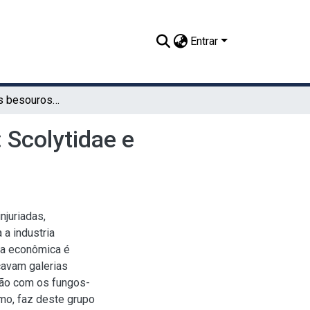
Entrar
Bioecologia dos besouros-de-ambrósia (Coleoptera: Scolytidae e Platypodidae)
 Scolytidae e
juriadas,
a industria
ia econômica é
cavam galerias
ção com os fungos-
mo, faz deste grupo