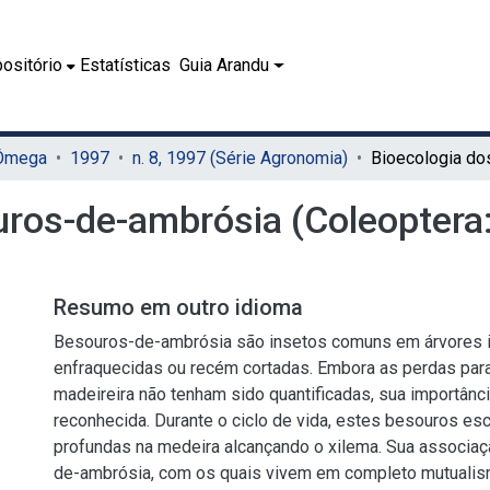
ositório
Estatísticas
Guia Arandu
 Ômega
1997
n. 8, 1997 (Série Agronomia)
ros-de-ambrósia (Coleoptera:
Resumo em outro idioma
Besouros-de-ambrósia são insetos comuns em árvores in
enfraquecidas ou recém cortadas. Embora as perdas para 
madeireira não tenham sido quantificadas, sua importânc
reconhecida. Durante o ciclo de vida, estes besouros es
profundas na medeira alcançando o xilema. Sua associa
de-ambrósia, com os quais vivem em completo mutualis