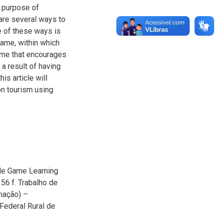
e purpose of
 are several ways to
 of these ways is
game, within which
ame that encourages
a result of having
is article will
n tourism using
 de Game Learning
56 f. Trabalho de
mação) –
Federal Rural de