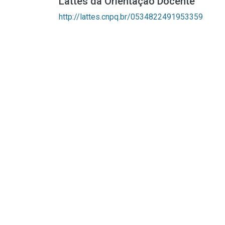
Lattes da Orientação Docente
http://lattes.cnpq.br/0534822491953359