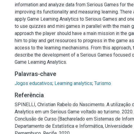
information and analyze data from Serious Games for th
improving its functionality and measuring learning. There
apply Game Learning Analytics to Serious Games and one
to use quizzes and mini games in parallel with the main 
approach the player should have a main mission in the g
him to play and get resources to progress in the game as 
access to the learning mechanisms. From this approach, th
describe the development of a Serious Games focused o
Game Learning Analytics.
Palavras-chave
Jogos educativos
;
Learning analytics
;
Turismo
Referência
SPINELLI, Christian Rabelo do Nascimento. A utilização
Analytics em um Serious Game voltado ao turismo. 2020. 
Conclusão de Curso (Bacharelado em Sistemas de Infor
Departamento de Estatística e Informática, Universidade 
Pernambuco, Recife, 2020.