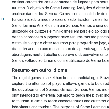
ensinar características e costumes de lugares para seus
turistas. O objetivo do Game Learning Analytics é obter 
analisar dados dos Serious Games com a finalidade de m
.11
funcionalidade e medir o aprendizado. Existem várias fo
Game learning Analytics em um Serious Games e uma de
utilização de quizzes e mini-games em paralelo ao jogo p
dessa abordagem o jogador deve ter uma missão principa
estimule a jogar e obter recursos para progredir no jogo,
disso ter acesso aos mecanismos de aprendizagem. A pa
abordagem, neste trabalho descrevo o desenvolvimento
Games voltado ao turismo com a utilização de Game Lear
Resumo em outro idioma
The digital games market has been consolidating in Brazil
capture the attention of players allows games to be used 
the development of Serious Games . Serious Games are 
only intended to entertain, but also to teach the player, in
to tourism. It aims to teach characteristics and customs o
inhabitants and tourists. The purpose of Game Learning An