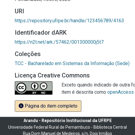
URI
https://repository.ufrpe.br/handle/123456789/4163
Identificador dARK
https://n2t.net/ark:/57462/001300000j5t7
Coleções
TCC - Bacharelado em Sistemas da Informação (Sede)
Licença Creative Commons
Exceto quando indicado de outra fo
item é descrita como
openAccess
Página do item completo
Arandu - Repositório Institucional da UFRPE
Universidade Federal Rural de Pernambuco - Biblioteca Central
Rua Dom Manuel de Medeiros, s/n, Dois Irmãos