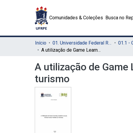
Comunidades & Coleções
Busca no Rep
Início
01. Universidade Federal Rural de Pernambuco - UFRPE (Sede)
01.1 -
A utilização de Game Learning Analytics em um Serious Game voltado ao turismo
A utilização de Game
turismo