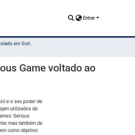
Entrar
TCC - Bacharelado em Sistemas da Informação (Sede)
ious Game voltado ao
sil e o seu poder de
ejam utilizados de
Games. Serious
eter, mas também de
 tem como objetivo