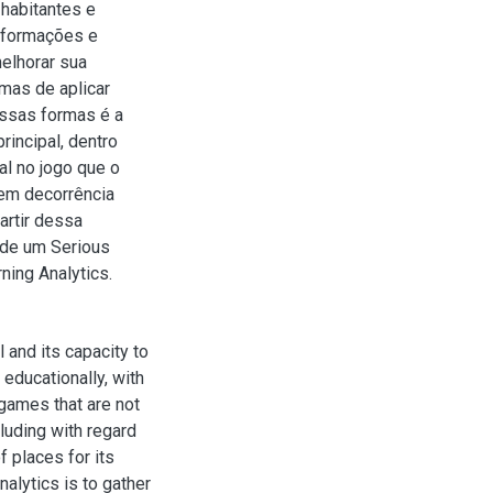
 habitantes e
informações e
elhorar sua
rmas de aplicar
ssas formas é a
rincipal, dentro
l no jogo que o
 em decorrência
rtir dessa
 de um Serious
ning Analytics.
 and its capacity to
educationally, with
games that are not
cluding with regard
f places for its
alytics is to gather