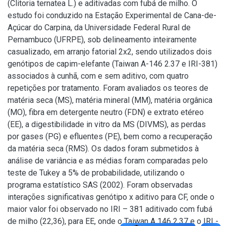
(Clitoria ternatea L.) e aditivadas com fubá de milho. O
estudo foi conduzido na Estação Experimental de Cana-de-
Açúcar do Carpina, da Universidade Federal Rural de
Pernambuco (UFRPE), sob delineamento inteiramente
casualizado, em arranjo fatorial 2x2, sendo utilizados dois
genótipos de capim-elefante (Taiwan A-146 2.37 e IRI-381)
associados à cunhã, com e sem aditivo, com quatro
repetições por tratamento. Foram avaliados os teores de
matéria seca (MS), matéria mineral (MM), matéria orgânica
(MO), fibra em detergente neutro (FDN) e extrato etéreo
(EE), a digestibilidade in vitro da MS (DIVMS), as perdas
por gases (PG) e efluentes (PE), bem como a recuperação
da matéria seca (RMS). Os dados foram submetidos à
análise de variância e as médias foram comparadas pelo
teste de Tukey a 5% de probabilidade, utilizando o
programa estatístico SAS (2002). Foram observadas
interações significativas genótipo x aditivo para CF, onde o
maior valor foi observado no IRI – 381 aditivado com fubá
de milho (22,36), para EE, onde o Taiwan A 146 2.37 e o IRI -