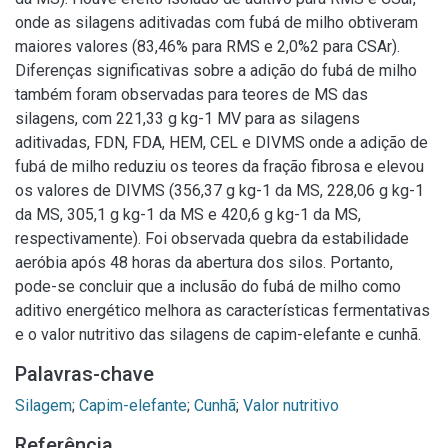
onde as silagens aditivadas com fubá de milho obtiveram
maiores valores (83,46% para RMS e 2,0%2 para CSAr).
Diferenças significativas sobre a adição do fubá de milho
também foram observadas para teores de MS das
silagens, com 221,33 g kg-1 MV para as silagens
aditivadas, FDN, FDA, HEM, CEL e DIVMS onde a adição de
fubá de milho reduziu os teores da fração fibrosa e elevou
os valores de DIVMS (356,37 g kg-1 da MS, 228,06 g kg-1
da MS, 305,1 g kg-1 da MS e 420,6 g kg-1 da MS,
respectivamente). Foi observada quebra da estabilidade
aeróbia após 48 horas da abertura dos silos. Portanto,
pode-se concluir que a inclusão do fubá de milho como
aditivo energético melhora as características fermentativas
e o valor nutritivo das silagens de capim-elefante e cunhã.
Palavras-chave
Silagem
;
Capim-elefante
;
Cunhã
;
Valor nutritivo
Referência