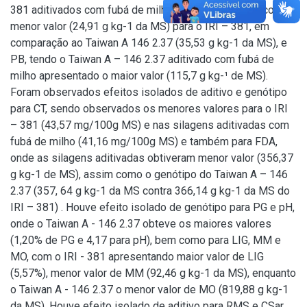
381 aditivados com fubá de milho diferiram entre si, com
menor valor (24,91 g kg-1 da MS) para o IRI – 381, em
comparação ao Taiwan A 146 2.37 (35,53 g kg-1 da MS), e
PB, tendo o Taiwan A – 146 2.37 aditivado com fubá de
milho apresentado o maior valor (115,7 g kg-¹ de MS).
Foram observados efeitos isolados de aditivo e genótipo
para CT, sendo observados os menores valores para o IRI
– 381 (43,57 mg/100g MS) e nas silagens aditivadas com
fubá de milho (41,16 mg/100g MS) e também para FDA,
onde as silagens aditivadas obtiveram menor valor (356,37
g kg-1 de MS), assim como o genótipo do Taiwan A – 146
2.37 (357, 64 g kg-1 da MS contra 366,14 g kg-1 da MS do
IRI – 381) . Houve efeito isolado de genótipo para PG e pH,
onde o Taiwan A - 146 2.37 obteve os maiores valores
(1,20% de PG e 4,17 para pH), bem como para LIG, MM e
MO, com o IRI - 381 apresentando maior valor de LIG
(5,57%), menor valor de MM (92,46 g kg-1 da MS), enquanto
o Taiwan A - 146 2.37 o menor valor de MO (819,88 g kg-1
da MS). Houve efeito isolado de aditivo para RMS e CSar,