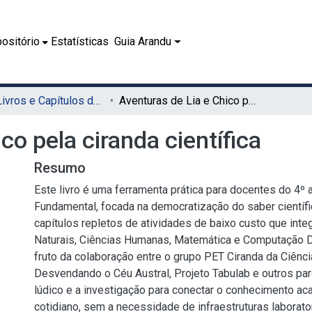
ositório
Estatísticas
Guia Arandu
08.1 - Livros e Capítulos de Livros (EDUFRPE)
Aventuras de Lia e Chico pela ciranda científica
co pela ciranda científica
Resumo
Este livro é uma ferramenta prática para docentes do 4º 
Fundamental, focada na democratização do saber científi
capítulos repletos de atividades de baixo custo que int
Naturais, Ciências Humanas, Matemática e Computação D
fruto da colaboração entre o grupo PET Ciranda da Ciênci
Desvendando o Céu Austral, Projeto Tabulab e outros parce
lúdico e a investigação para conectar o conhecimento a
cotidiano, sem a necessidade de infraestruturas laborato