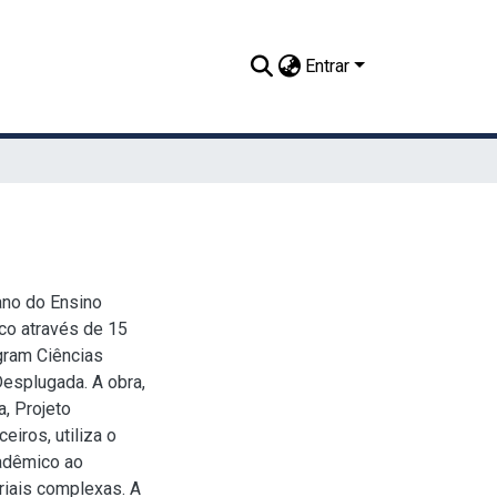
Entrar
ano do Ensino
co através de 15
egram Ciências
esplugada. A obra,
a, Projeto
iros, utiliza o
cadêmico ao
riais complexas. A