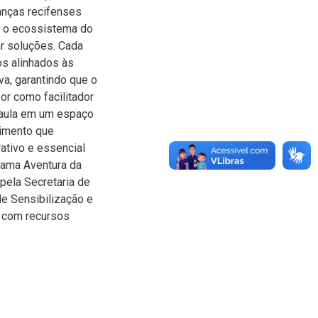
ianças recifenses
e o ecossistema do
ar soluções. Cada
os alinhados às
a, garantindo que o
or como facilitador
e aula em um espaço
cimento que
ativo e essencial
rama Aventura da
pela Secretaria de
de Sensibilização e
u com recursos