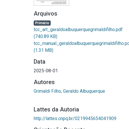
Arquivos
Primário
tcc_art_geraldoalbuquerquegrimaldifilho.pdf
(740.89 KB)
tcc_manual_geraldoalbuquerquegrimaldifilho.p
(1.31 MB)
Data
2025-08-01
Autores
Grimaldi Filho, Geraldo Albuquerque
Lattes da Autoria
http://lattes.cnpq.br/0219945654041909