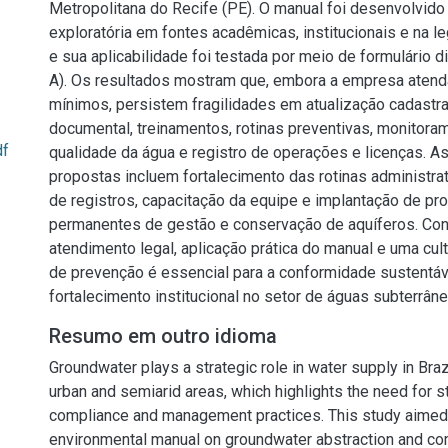
Metropolitana do Recife (PE). O manual foi desenvolvido 
exploratória em fontes acadêmicas, institucionais e na leg
e sua aplicabilidade foi testada por meio de formulário 
A). Os resultados mostram que, embora a empresa atenda
mínimos, persistem fragilidades em atualização cadastra
documental, treinamentos, rotinas preventivas, monitora
df
qualidade da água e registro de operações e licenças. A
propostas incluem fortalecimento das rotinas administrati
de registros, capacitação da equipe e implantação de p
permanentes de gestão e conservação de aquíferos. Conc
atendimento legal, aplicação prática do manual e uma cult
de prevenção é essencial para a conformidade sustentáv
fortalecimento institucional no setor de águas subterrâne
Resumo em outro idioma
Groundwater plays a strategic role in water supply in Brazi
urban and semiarid areas, which highlights the need for s
compliance and management practices. This study aimed
environmental manual on groundwater abstraction and co