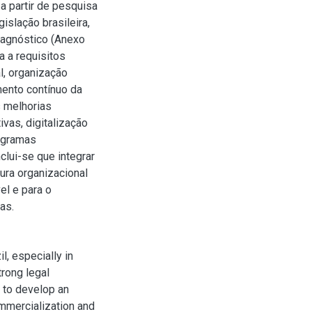
a partir de pesquisa
islação brasileira,
diagnóstico (Anexo
 a requisitos
l, organização
mento contínuo da
s melhorias
vas, digitalização
rogramas
lui-se que integrar
ura organizacional
el e para o
as.
l, especially in
trong legal
 to develop an
mmercialization and