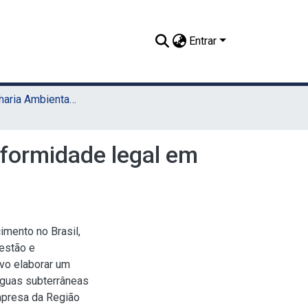
Entrar
TCC - Engenharia Ambiental (Sede)
nformidade legal em
imento no Brasil,
estão e
ivo elaborar um
águas subterrâneas
mpresa da Região