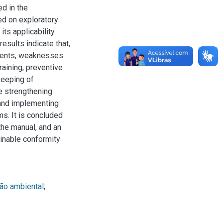
ed in the
ed on exploratory
its applicability
esults indicate that,
ments, weaknesses
raining, preventive
keeping of
e strengthening
, and implementing
s. It is concluded
 the manual, and an
ainable conformity
ão ambiental
;