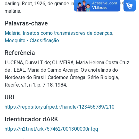
darlingi Root, 1926, de grande importância com vetores de
malária.
Palavras-chave
Malária
;
Insetos como transmissores de doenças
;
Mosquito - Classificação
Referência
LUCENA, Durval T. de; OLIVEIRA, Maria Helena Costa Cruz
de ; LEAL, Maria do Carmo Arcanjo. Os anofelinos do
Nordeste do Brasil. Cadernos Ômega. Série Biologia,
Recife, v.1, n.1, p. 7-18, 1984.
URI
https://repository.ufrpe.br/handle/123456789/210
Identificador dARK
https://n2t.net/ark:/57462/001300000nfqq