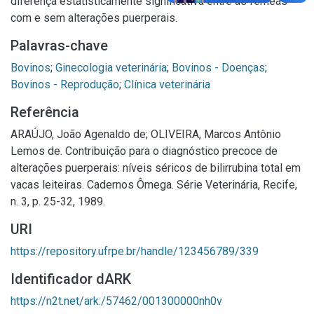
diferença estatisticamente significativa entre as fêmeas
com e sem alterações puerperais.
Palavras-chave
Bovinos
;
Ginecologia veterinária
;
Bovinos - Doenças
;
Bovinos - Reprodução
;
Clínica veterinária
Referência
ARAÚJO, João Agenaldo de; OLIVEIRA, Marcos Antônio
Lemos de. Contribuição para o diagnóstico precoce de
alterações puerperais: níveis séricos de bilirrubina total em
vacas leiteiras. Cadernos Ômega. Série Veterinária, Recife,
n. 3, p. 25-32, 1989.
URI
https://repository.ufrpe.br/handle/123456789/339
Identificador dARK
https://n2t.net/ark:/57462/001300000nh0v