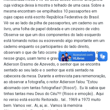
cuja vidraça deixa à mostra o telhado de uma casa. Sobre a
mesma encontram-se empilhados 10 passaportes em
cujas capas está escrito República Federativa do Brasil.
Vê-se ao lado da pilha de passaportes, um caderno ou um
livro, uma folha de papel dobrada e um cinzeiro de vidro.
Observa-se que um dos componentes do lado esquerdo
está tomando notas ou escrevendo algo importante em um
caderno enquanto os participantes do lado direito,
observam o que de fato ocorre. Pode-se ver também que
nesse grupo, usam terno e gravata, apenas o professor
Adierson Erasmo de Azevedo, o senhor que se encontra
sentado ao seu lado e o senhor que está sentado na
cabeceira da mesa. Durante a entrevista para rememoração,
ao observar a fotografia, o reitor Adierson falou: “Estou
abismado com tantas fotografias! (Risos!)... Eu lá sabia que
tinhas tantas meu Deus do Céu?!! (Risos e emoção)... Aqui
no verso está escrito Reitorado... tal... 1969 a 1973 muito
bem. Vamos ver... Ai, ai, ai... Vamos lá memória