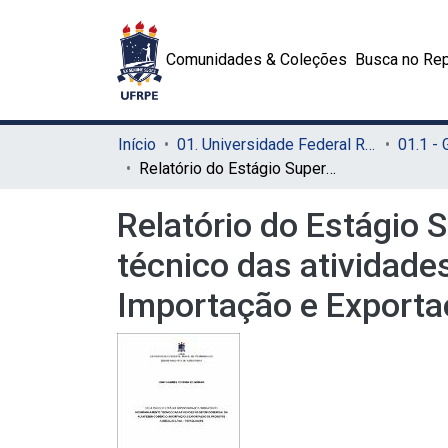
Comunidades & Coleções
Busca no Rep
Início
01. Universidade Federal Rural de Pernambuco - UFRPE (Sede)
01.1 -
Relatório do Estágio Supervisionado Obrigatório: acompanhamento técnico das atividades no setor comercial da Plantebem Comércio, Importação e Exportação e Produtos Agrícolas Ltda - Petrolina/PE
Relatório do Estágio
técnico das atividade
Importação e Exportaç