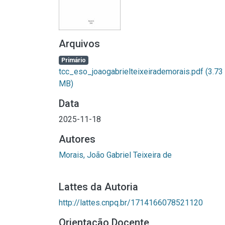
Arquivos
Primário
tcc_eso_joaogabrielteixeirademorais.pdf
(3.73
MB)
Data
2025-11-18
Autores
Morais, João Gabriel Teixeira de
Lattes da Autoria
http://lattes.cnpq.br/1714166078521120
Orientação Docente