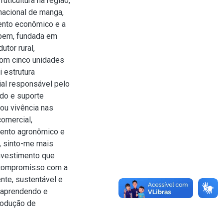
uticultura na região,
nacional de manga,
ento econômico e a
ebem, fundada em
utor rural,
Com cinco unidades
 estrutura
ial responsável pelo
do e suporte
ou vivência nas
comercial,
mento agronômico e
, sinto-me mais
investimento que
u compromisso com a
nte, sustentável e
r aprendendo e
rodução de