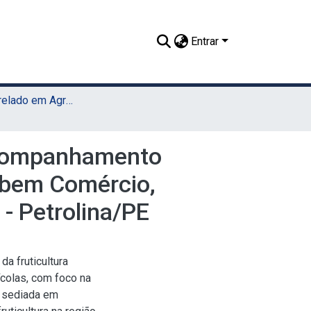
Entrar
TCC - Bacharelado em Agronomia (Sede)
 acompanhamento
tebem Comércio,
- Petrolina/PE
a fruticultura
ícolas, com foco na
, sediada em