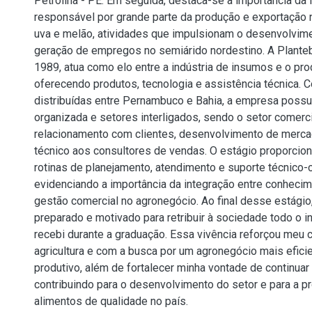
Petrolina - PE. Em seguida, destaca-se a importância da fr
responsável por grande parte da produção e exportação 
uva e melão, atividades que impulsionam o desenvolvim
geração de empregos no semiárido nordestino. A Plant
1989, atua como elo entre a indústria de insumos e o prod
oferecendo produtos, tecnologia e assistência técnica. 
distribuídas entre Pernambuco e Bahia, a empresa possui
organizada e setores interligados, sendo o setor comerc
relacionamento com clientes, desenvolvimento de merca
técnico aos consultores de vendas. O estágio proporcion
rotinas de planejamento, atendimento e suporte técnico-
evidenciando a importância da integração entre conheci
gestão comercial no agronegócio. Ao final desse estágio
preparado e motivado para retribuir à sociedade todo o 
recebi durante a graduação. Essa vivência reforçou me
agricultura e com a busca por um agronegócio mais eficie
produtivo, além de fortalecer minha vontade de continua
contribuindo para o desenvolvimento do setor e para a p
alimentos de qualidade no país.