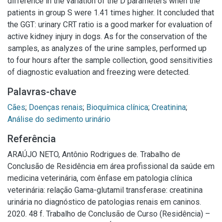
difference in the variation of the D parameters when the
patients in group S were 1.41 times higher. It concluded that
the GGT: urinary CRT ratio is a good marker for evaluation of
active kidney injury in dogs. As for the conservation of the
samples, as analyzes of the urine samples, performed up
to four hours after the sample collection, good sensitivities
of diagnostic evaluation and freezing were detected.
Palavras-chave
Cães
;
Doenças renais
;
Bioquímica clínica
;
Creatinina
;
Análise do sedimento urinário
Referência
ARAÚJO NETO, Antônio Rodrigues de. Trabalho de
Conclusão de Residência em área profissional da saúde em
medicina veterinária, com ênfase em patologia clínica
veterinária: relação Gama-glutamil transferase: creatinina
urinária no diagnóstico de patologias renais em caninos.
2020. 48 f. Trabalho de Conclusão de Curso (Residência) –