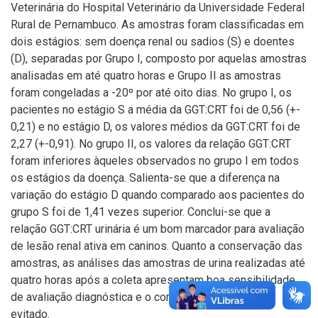
Veterinária do Hospital Veterinário da Universidade Federal
Rural de Pernambuco. As amostras foram classificadas em
dois estágios: sem doença renal ou sadios (S) e doentes
(D), separadas por Grupo I, composto por aquelas amostras
analisadas em até quatro horas e Grupo II as amostras
foram congeladas a -20º por até oito dias. No grupo I, os
pacientes no estágio S a média da GGT:CRT foi de 0,56 (+-
0,21) e no estágio D, os valores médios da GGT:CRT foi de
2,27 (+-0,91). No grupo II, os valores da relação GGT:CRT
foram inferiores àqueles observados no grupo I em todos
os estágios da doença. Salienta-se que a diferença na
variação do estágio D quando comparado aos pacientes do
grupo S foi de 1,41 vezes superior. Conclui-se que a
relação GGT:CRT urinária é um bom marcador para avaliação
de lesão renal ativa em caninos. Quanto a conservação das
amostras, as análises das amostras de urina realizadas até
quatro horas após a coleta apresentam boa sensibilidade
de avaliação diagnóstica e o congelamento deve ser
evitado.