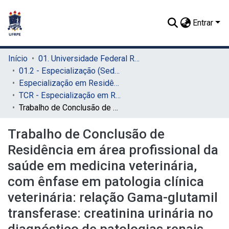
Entrar
Início
01. Universidade Federal Rural de Pernambuco - UFRPE (Sede)
01.2 - Especialização (Sede)
Especialização em Residência Veterinária (Sede)
TCR - Especialização em Residência Veterinária (Sede)
Trabalho de Conclusão de Residência em área profissional da saúde em medicina veterinária, com ênfase em patologia clínica veterinária: relação Gama-glutamil transferase: creatinina urinária no diagnóstico de patologias renais em caninos
Trabalho de Conclusão de
Residência em área profissional da
saúde em medicina veterinária,
com ênfase em patologia clínica
veterinária: relação Gama-glutamil
transferase: creatinina urinária no