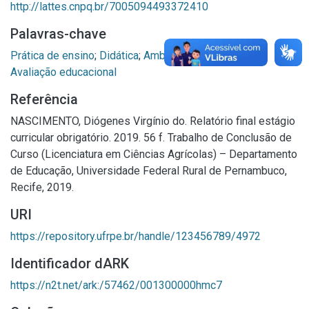
http://lattes.cnpq.br/7005094493372410
Palavras-chave
Prática de ensino
;
Didática
;
Ambiente de sala de aula
;
Avaliação educacional
Referência
NASCIMENTO, Diógenes Virgínio do. Relatório final estágio
curricular obrigatório. 2019. 56 f. Trabalho de Conclusão de
Curso (Licenciatura em Ciências Agrícolas) – Departamento
de Educação, Universidade Federal Rural de Pernambuco,
Recife, 2019.
URI
https://repository.ufrpe.br/handle/123456789/4972
Identificador dARK
https://n2t.net/ark:/57462/001300000hmc7