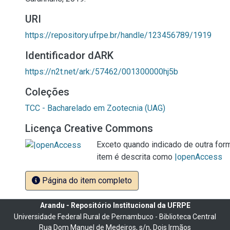
URI
https://repository.ufrpe.br/handle/123456789/1919
Identificador dARK
https://n2t.net/ark:/57462/001300000hj5b
Coleções
TCC - Bacharelado em Zootecnia (UAG)
Licença Creative Commons
Exceto quando indicado de outra form
item é descrita como
|openAccess
Página do item completo
Arandu - Repositório Institucional da UFRPE
Universidade Federal Rural de Pernambuco - Biblioteca Central
Rua Dom Manuel de Medeiros, s/n, Dois Irmãos