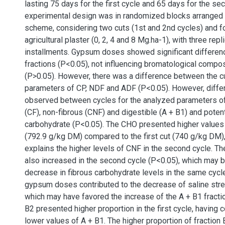
lasting 75 days for the first cycle and 65 days for the se
experimental design was in randomized blocks arranged i
scheme, considering two cuts (1st and 2nd cycles) and f
agricultural plaster (0, 2, 4 and 8 Mg.ha-1), with three repl
installments. Gypsum doses showed significant differen
fractions (P<0.05), not influencing bromatological comp
(P>0.05). However, there was a difference between the c
parameters of CP, NDF and ADF (P<0.05). However, diff
observed between cycles for the analyzed parameters of 
(CF), non-fibrous (CNF) and digestible (A + B1) and potent
carbohydrate (P<0.05). The CHO presented higher values 
(792.9 g/kg DM) compared to the first cut (740 g/kg DM)
explains the higher levels of CNF in the second cycle. Th
also increased in the second cycle (P<0.05), which may 
decrease in fibrous carbohydrate levels in the same cycle
gypsum doses contributed to the decrease of saline stres
which may have favored the increase of the A + B1 fractio
B2 presented higher proportion in the first cycle, having
lower values of A + B1. The higher proportion of fraction B