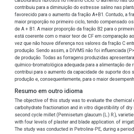
carboidratos fibrosos no mesmo ciclo. O aumento nas 
contribuiu para a diminuição do estresse salino nas plant
favorecido para o aumento da fração A+B1. Contudo, a f
maior proporção no primeiro ciclo, tendo compensado o
de A + B1. A maior proporção da fração B2 para o primeir
está coerente com o maior teor de CF em comparação ao
vez que não houve diferença nos valores da fração C ent
produção. Sendo assim, a DIVMS não foi influenciada (P>
de produção. Todas as forragens produzidas apresentara
químico-bromatológica adequada para a alimentação de r
contribui para o aumento da capacidade de suporte dos 
produção e, consequentemente, para o maior desempenh
Resumo em outro idioma
The objective of this study was to evaluate the chemical
carbohydrate fractionation and in vitro digestibility of dry 
second cycle millet (Pennisetum glaucum (L.) R.), variet
with four levels of plaster and blade application. of irriga
The study was conducted in Petrolina-PE, during a period