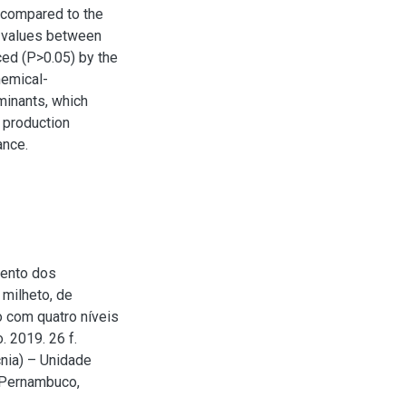
t compared to the
C values between
ced (P>0.05) by the
hemical-
uminants, which
e production
ance.
mento dos
 milheto, de
o com quatro níveis
. 2019. 26 f.
nia) – Unidade
 Pernambuco,