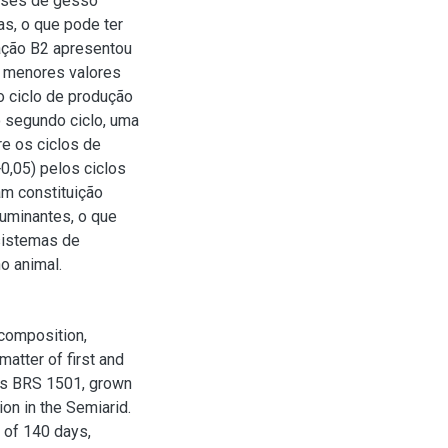
doses de gesso
as, o que pode ter
ração B2 apresentou
s menores valores
o ciclo de produção
 segundo ciclo, uma
re os ciclos de
0,05) pelos ciclos
m constituição
uminantes, o que
sistemas de
o animal.
 composition,
matter of first and
ies BRS 1501, grown
tion in the Semiarid.
 of 140 days,