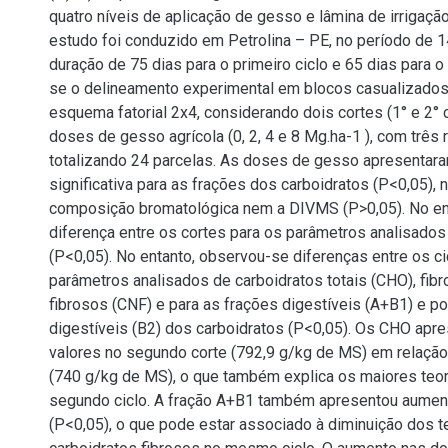
quatro níveis de aplicação de gesso e lâmina de irrigaçã
estudo foi conduzido em Petrolina – PE, no período de 1
duração de 75 dias para o primeiro ciclo e 65 dias para o
se o delineamento experimental em blocos casualizado
esquema fatorial 2x4, considerando dois cortes (1° e 2° c
doses de gesso agrícola (0, 2, 4 e 8 Mg.ha-1 ), com três 
totalizando 24 parcelas. As doses de gesso apresentara
significativa para as frações dos carboidratos (P<0,05), 
composição bromatológica nem a DIVMS (P>0,05). No en
diferença entre os cortes para os parâmetros analisado
(P<0,05). No entanto, observou-se diferenças entre os ci
parâmetros analisados de carboidratos totais (CHO), fibr
fibrosos (CNF) e para as frações digestíveis (A+B1) e p
digestíveis (B2) dos carboidratos (P<0,05). Os CHO apr
valores no segundo corte (792,9 g/kg de MS) em relação 
(740 g/kg de MS), o que também explica os maiores teo
segundo ciclo. A fração A+B1 também apresentou aumen
(P<0,05), o que pode estar associado à diminuição dos t