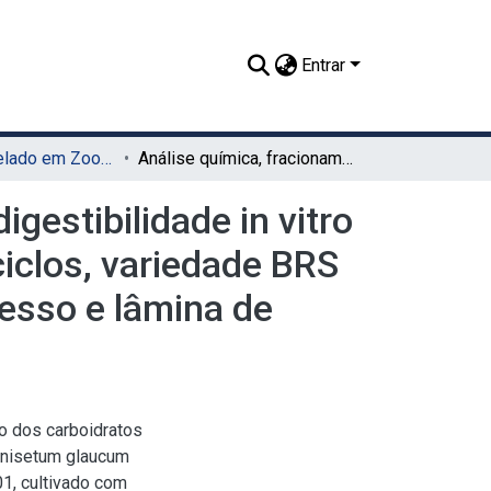
Entrar
TCC - Bacharelado em Zootecnia (UAG)
Análise química, fracionamento dos carboidratos e digestibilidade in vitro da matéria seca do milheto, de primeiro e segundo ciclos, variedade BRS 1501, cultivado com quatro níveis de aplicação de gesso e lâmina de irrigação no Semiárido
gestibilidade in vitro
ciclos, variedade BRS
gesso e lâmina de
o dos carboidratos
ennisetum glaucum
01, cultivado com