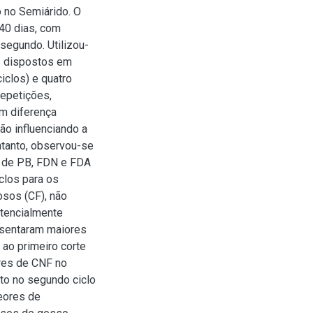
o no Semiárido. O
40 dias, com
 segundo. Utilizou-
s dispostos em
iclos) e quatro
repetições,
m diferença
não influenciando a
tanto, observou-se
s de PB, FDN e FDA
clos para os
osos (CF), não
otencialmente
esentaram maiores
ao primeiro corte
res de CNF no
to no segundo ciclo
eores de