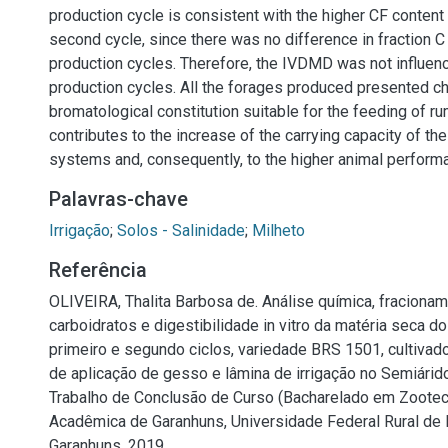
production cycle is consistent with the higher CF conten
second cycle, since there was no difference in fraction 
production cycles. Therefore, the IVDMD was not influen
production cycles. All the forages produced presented c
bromatological constitution suitable for the feeding of r
contributes to the increase of the carrying capacity of th
systems and, consequently, to the higher animal perform
Palavras-chave
Irrigação
;
Solos - Salinidade
;
Milheto
Referência
OLIVEIRA, Thalita Barbosa de. Análise química, fraciona
carboidratos e digestibilidade in vitro da matéria seca do
primeiro e segundo ciclos, variedade BRS 1501, cultivad
de aplicação de gesso e lâmina de irrigação no Semiárido
Trabalho de Conclusão de Curso (Bacharelado em Zootec
Acadêmica de Garanhuns, Universidade Federal Rural de
Garanhuns, 2019.