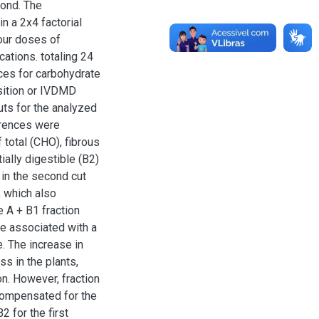
cond. The
n a 2x4 factorial
our doses of
ications. totaling 24
ces for carbohydrate
osition or IVDMD
uts for the analyzed
erences were
total (CHO), fibrous
ially digestible (B2)
in the second cut
, which also
e A + B1 fraction
be associated with a
. The increase in
s in the plants,
n. However, fraction
 compensated for the
2 for the first