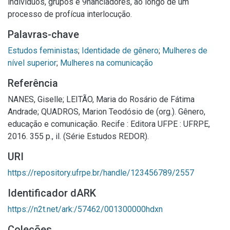
indivíduos, grupos e 9nanciadores, ao longo de um
processo de profícua interlocução.
Palavras-chave
Estudos feministas
;
Identidade de gênero
;
Mulheres de
nível superior
;
Mulheres na comunicação
Referência
NANES, Giselle; LEITÃO, Maria do Rosário de Fátima
Andrade; QUADROS, Marion Teodósio de (org.). Gênero,
educação e comunicação. Recife : Editora UFPE : UFRPE,
2016. 355 p., il. (Série Estudos REDOR).
URI
https://repository.ufrpe.br/handle/123456789/2557
Identificador dARK
https://n2t.net/ark:/57462/001300000hdxn
Coleções