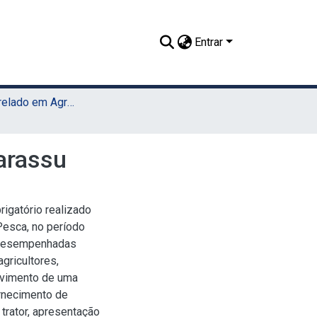
Entrar
TCC - Bacharelado em Agronomia (Sede)
garassu
rigatório realizado
 Pesca, no período
 desempenhadas
gricultores,
olvimento de uma
ornecimento de
 trator, apresentação