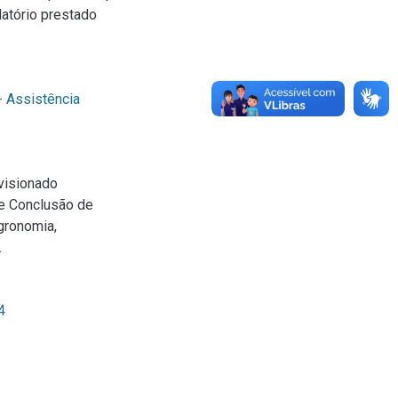
latório prestado
 - Assistência
visionado
de Conclusão de
gronomia,
.
4