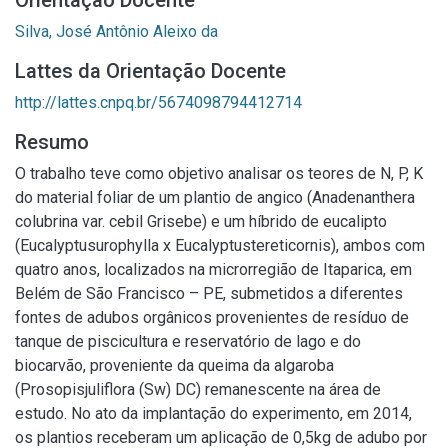
Orientação Docente
Silva, José Antônio Aleixo da
Lattes da Orientação Docente
http://lattes.cnpq.br/5674098794412714
Resumo
O trabalho teve como objetivo analisar os teores de N, P, K
do material foliar de um plantio de angico (Anadenanthera
colubrina var. cebil Grisebe) e um híbrido de eucalipto
(Eucalyptusurophylla x Eucalyptustereticornis), ambos com
quatro anos, localizados na microrregião de Itaparica, em
Belém de São Francisco – PE, submetidos a diferentes
fontes de adubos orgânicos provenientes de resíduo de
tanque de piscicultura e reservatório de lago e do
biocarvão, proveniente da queima da algaroba
(Prosopisjuliflora (Sw) DC) remanescente na área de
estudo. No ato da implantação do experimento, em 2014,
os plantios receberam um aplicação de 0,5kg de adubo por