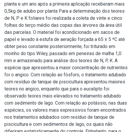
planta e um ano após a primeira aplicação receberam mais
0,5kg de adubo por planta Para a determinação dos teores
de N, P e K foliares foi realizada a coleta de vinte e cinco
folhas do terço médio das copas das árvores da área útil
das parcelas. O material foi acondicionado em sacos de
papel e levado à estufa de aeração forçada a 65 ± 5 ºC até
obter peso constante posteriormente, foi triturado em
moinho do tipo Wiley, passado em peneiras de malha 1,0
mm e armazenado para análise dos teores de N, P, K. A
espécie que apresentou a maior concentração de nutrientes
foi o angico. Com relação ao fósforo, o tratamento adubado
com resíduo de tanque de piscicultura apresentou maiores
teores no angico, enquanto que para o eucalipto foi
observado teores mais elevados no tratamento adubado
com sedimento de lago. Com relação ao potássio, nas duas
espécies, os valores mais expressivos foram encontrados
nos tratamentos adubados com resíduo de tanque de
piscicultura e com sedimentos de lago, os quais não
diferiram estatisticamente do controle. Entretanto, para o