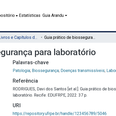
ositório
Estatísticas
Guia Arandu
08.1 - Livros e Capítulos de Livros (EDUFRPE)
Guia prático de biossegurança para laboratório
egurança para laboratório
Palavras-chave
Patologia
;
Biossegurança
;
Doenças transmissíveis
;
Labo
Referência
RODRIGUES, Davi dos Santos [et al.]. Guia prático de bio
laboratório. Recife: EDUFRPE, 2022. 37 p.
URI
https://repository.ufrpe.br/handle/123456789/5046