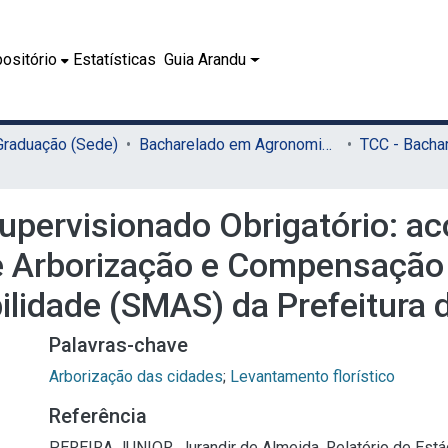
ositório
Estatísticas
Guia Arandu
 Graduação (Sede)
Bacharelado em Agronomia (Sede)
 Supervisionado Obrigatório:
de Arborização e Compensação 
lidade (SMAS) da Prefeitura 
Palavras-chave
Arborização das cidades
;
Levantamento florístico
Referência
PEREIRA JUNIOR, Jurandir de Almeida. Relatório de Está