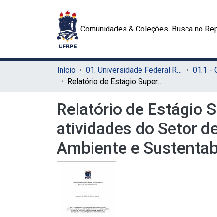
Comunidades & Coleções
Busca no Rep
Início
01. Universidade Federal Rural de Pernambuco - UFRPE (Sede)
01.1 -
Relatório de Estágio Supervisionado Obrigatório: acompanhamento das atividades do Setor de Arborização e Compensação da Secretaria de Meio Ambiente e Sustentabilidade (SMAS) da Prefeitura do Recife
Relatório de Estágio
atividades do Setor 
Ambiente e Sustentabi