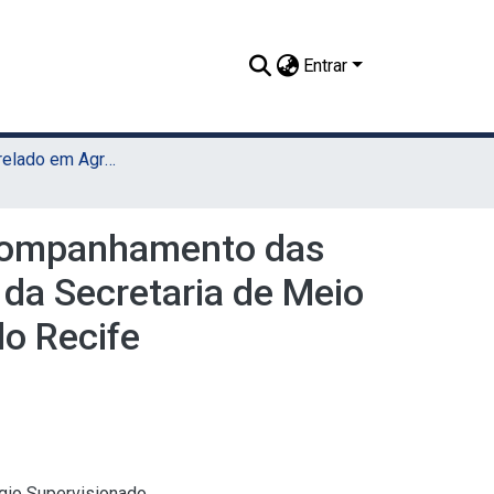
Entrar
TCC - Bacharelado em Agronomia (Sede)
 acompanhamento das
da Secretaria de Meio
do Recife
gio Supervisionado