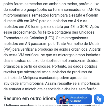
polén foram semeados em ambos os meios, porém o lixo
de abelha e o geoprópolis só foram semeados em AN. Os
microrganismos semeados foram para a estufa e ficaram
durante 48h em 35ºC para os isolados em AN e os
isolados em AS foram para a estufa por 48h a 30ºC. Após
esse procedimento, foi feito a contagem das Unidades
Formadoras de Colônias (UFC). Os microrganismos
isolados em AN passaram pelo Teste Vermelho de Metila
(VM) para verificar a produção de ácidos orgânicos. A partir
do teste VM verificou-se que os microrganismos isolados
das amostras de Lixo de abelha e mel produziram ácidos
orgânicos a partir da glicose. Portanto, os dados obtidos
revelou que microrganismos isolados de produtos da
colmeia de Melipona mandacaia podem apresentar
atividade antimicrobiana. Assim, ressalta-se a importância
de estudar a microbiota associada a abelhas sem ferrão.
Resumo em outro idioma
Melipona mandacaia is a stingless bee species restricted