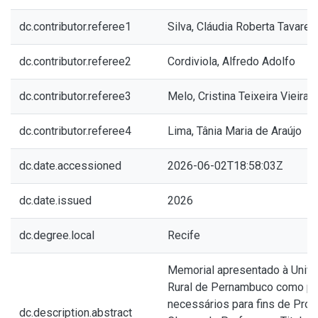
dc.contributor.referee1
Silva, Cláudia Roberta Tavares
dc.contributor.referee2
Cordiviola, Alfredo Adolfo
dc.contributor.referee3
Melo, Cristina Teixeira Vieira 
dc.contributor.referee4
Lima, Tânia Maria de Araújo
dc.date.accessioned
2026-06-02T18:58:03Z
dc.date.issued
2026
dc.degree.local
Recife
Memorial apresentado à Unive
Rural de Pernambuco como par
necessários para fins de Pro
dc.description.abstract