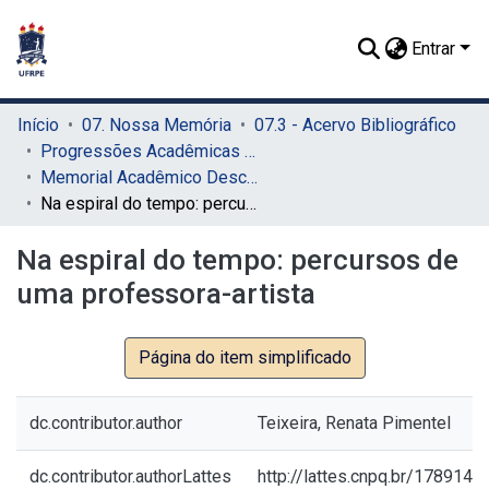
Entrar
Início
07. Nossa Memória
07.3 - Acervo Bibliográfico
Progressões Acadêmicas para Professor Titular
Memorial Acadêmico Descritivo
Na espiral do tempo: percursos de uma professora-artista
Na espiral do tempo: percursos de
uma professora-artista
Página do item simplificado
dc.contributor.author
Teixeira, Renata Pimentel
dc.contributor.authorLattes
http://lattes.cnpq.br/178914