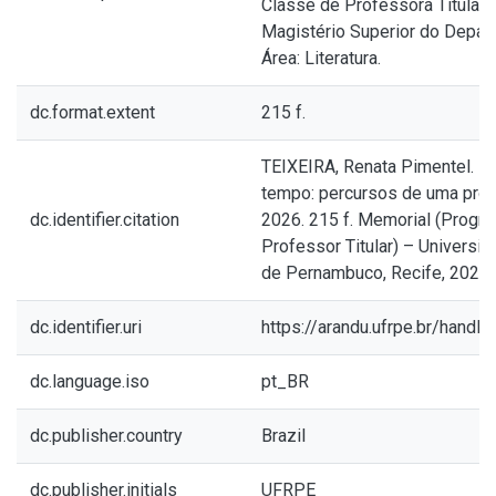
Classe de Professora Titular d
Magistério Superior do Depar
Área: Literatura.
dc.format.extent
215 f.
TEIXEIRA, Renata Pimentel. Na
tempo: percursos de uma profe
dc.identifier.citation
2026. 215 f. Memorial (Prog
Professor Titular) – Universid
de Pernambuco, Recife, 2026.
dc.identifier.uri
https://arandu.ufrpe.br/hand
dc.language.iso
pt_BR
dc.publisher.country
Brazil
dc.publisher.initials
UFRPE