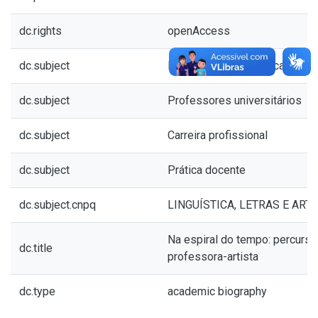
dc.rights
openAccess
dc.subject
Memória autobiográfica
dc.subject
Professores universitários
dc.subject
Carreira profissional
dc.subject
Prática docente
dc.subject.cnpq
LINGUÍSTICA, LETRAS E ARTE
Na espiral do tempo: percurs
dc.title
professora-artista
dc.type
academic biography