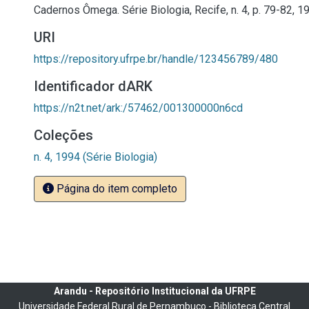
Cadernos Ômega. Série Biologia, Recife, n. 4, p. 79-82, 1
URI
https://repository.ufrpe.br/handle/123456789/480
Identificador dARK
https://n2t.net/ark:/57462/001300000n6cd
Coleções
n. 4, 1994 (Série Biologia)
Página do item completo
Arandu - Repositório Institucional da UFRPE
Universidade Federal Rural de Pernambuco - Biblioteca Central