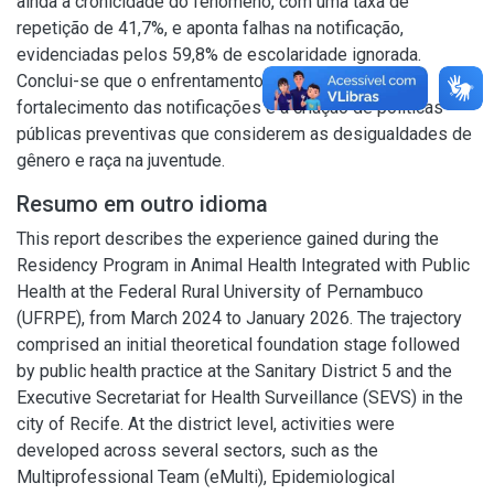
ainda a cronicidade do fenômeno, com uma taxa de
repetição de 41,7%, e aponta falhas na notificação,
evidenciadas pelos 59,8% de escolaridade ignorada.
Conclui-se que o enfrentamento do problema exige o
fortalecimento das notificações e a criação de políticas
públicas preventivas que considerem as desigualdades de
gênero e raça na juventude.
Resumo em outro idioma
This report describes the experience gained during the
Residency Program in Animal Health Integrated with Public
Health at the Federal Rural University of Pernambuco
(UFRPE), from March 2024 to January 2026. The trajectory
comprised an initial theoretical foundation stage followed
by public health practice at the Sanitary District 5 and the
Executive Secretariat for Health Surveillance (SEVS) in the
city of Recife. At the district level, activities were
developed across several sectors, such as the
Multiprofessional Team (eMulti), Epidemiological