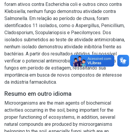
foram ativos contra Escherichia coli e outros cinco contra
Klebsiella; nenhum fungo demonstrou atividade contra
Salmonella. Em relação ao período de chuva, foram
identificados 11 isolados, como o Aspergillus, Penicillium,
Cladosporium, Scopulariopsis e Paecilomyces. Dos
isolados submetidos ao teste de atividade antimicrobiana,
nenhum isolado demonstrou atividade inibitória frente as
bactérias. A partir dos resultados obtidos, foi possível
verificar o potencial antimicrobiano apresentado pelos
fungos em período de estiagem, ressaltando sua
importância em busca de novos compostos de interesse
da indústria farmacêutica.
Resumo em outro idioma
Microorganisms are the main agents of biochemical
activities occurring in the soil, being important for the
proper functioning of ecosystems, in addition, several
natural compounds are produced by microorganisms
belonging to the soil, especially fungi, which are an