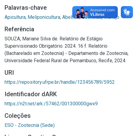
Palavras-chave
Apicultura
;
Meliponicultura
;
Abelhas
;
Colmeias
;
Manejo
Referência
SOUZA, Mariane Silva de. Relatório de Estágio
Supervisionado Obrigatório. 2024. 16 f. Relatório
(Bacharelado em Zootecnia) - Departamento de Zootecnia,
Universidade Federal Rural de Pernambuco, Recife, 2024.
URI
https://repository.ufrpe.br/handle/123456789/5952
Identificador dARK
https://n2t.net/ark:/57462/001300000gwx9
Coleções
ESO - Zootecnia (Sede)