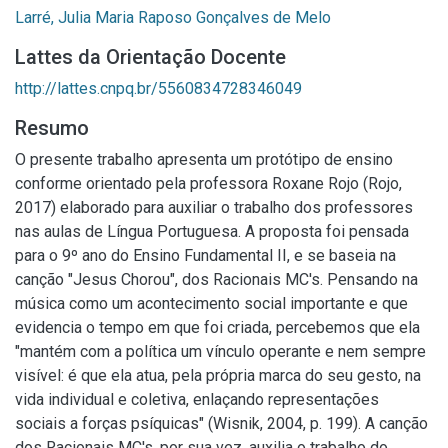
Larré, Julia Maria Raposo Gonçalves de Melo
Lattes da Orientação Docente
http://lattes.cnpq.br/5560834728346049
Resumo
O presente trabalho apresenta um protótipo de ensino
conforme orientado pela professora Roxane Rojo (Rojo,
2017) elaborado para auxiliar o trabalho dos professores
nas aulas de Língua Portuguesa. A proposta foi pensada
para o 9º ano do Ensino Fundamental II, e se baseia na
canção "Jesus Chorou", dos Racionais MC's. Pensando na
música como um acontecimento social importante e que
evidencia o tempo em que foi criada, percebemos que ela
"mantém com a política um vínculo operante e nem sempre
visível: é que ela atua, pela própria marca do seu gesto, na
vida individual e coletiva, enlaçando representações
sociais a forças psíquicas" (Wisnik, 2004, p. 199). A canção
dos Racionais MC's, por sua vez, auxilia o trabalho do