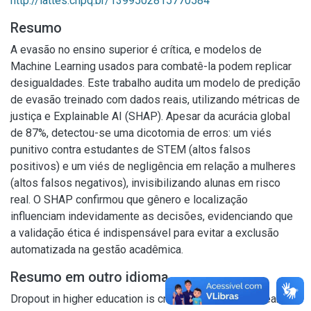
http://lattes.cnpq.br/1399502815770584
Resumo
A evasão no ensino superior é crítica, e modelos de
Machine Learning usados para combatê-la podem replicar
desigualdades. Este trabalho audita um modelo de predição
de evasão treinado com dados reais, utilizando métricas de
justiça e Explainable AI (SHAP). Apesar da acurácia global
de 87%, detectou-se uma dicotomia de erros: um viés
punitivo contra estudantes de STEM (altos falsos
positivos) e um viés de negligência em relação a mulheres
(altos falsos negativos), invisibilizando alunas em risco
real. O SHAP confirmou que gênero e localização
influenciam indevidamente as decisões, evidenciando que
a validação ética é indispensável para evitar a exclusão
automatizada na gestão acadêmica.
Resumo em outro idioma
Dropout in higher education is critical, and Machine Learning