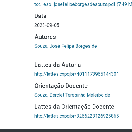
tcc_eso_josefelipeborgesdesouza.pdf
(7.49 
Data
2023-09-05
Autores
Souza, José Felipe Borges de
Lattes da Autoria
http://lattes.cnpq.br/4011173965144301
Orientação Docente
Souza, Darclet Teresinha Malerbo de
Lattes da Orientação Docente
http://lattes.cnpq.br/3266223126925865