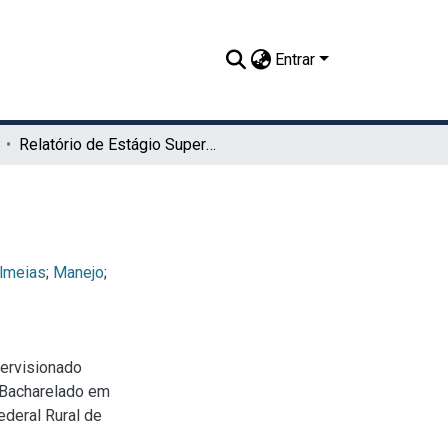
Entrar
Relatório de Estágio Supervisionado Obrigatório
lmeias
;
Manejo
;
pervisionado
 (Bacharelado em
ederal Rural de