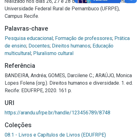
realizado nos dias 26, 27 e 28 de setembro de 2018, na
Universidade Federal Rural de Pernambuco (UFRPE),
Campus Recife.
Palavras-chave
Pesquisa educacional
;
Formação de professores
;
Prática
de ensino
;
Docentes
;
Direitos humanos
;
Educação
multicultural
;
Pluralismo cultural
Referência
BANDEIRA, Andréa; GOMES, Darcilene C.; ARAÚJO, Monica
Lopes Folena (org.). Direitos humanos e diversidade. 1. ed.
Recife: EDUFRPE, 2020. 161 p.
URI
https://arandu.ufrpe.br/handle/123456789/8748
Coleções
08.1 - Livros e Capítulos de Livros (EDUFRPE)