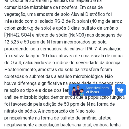
Rhizoctonia solani em plântulas de feijoeiro e na
comunidade microbiana da rizosfera. Em casa de
vegetação, uma amostra de solo Aluvial Distrófico foi
infestado com o isolado RS-2 de R. solani (40 mg de arroz
colonizado/kg de solo) e após 3 dias, sulfato de amônio
[(NH4)2 SO4] e nitrato de sódio (NaNO3) nas dosagens de
12.5,25 e 50 ppm de N foram incorporados ao solo,
procedendo-se a semeadura da cultivar IPA-7. A avaliação
foi realizada após 10 dias, através de uma escala de notas
de O a 4, calculando-se o índice de severidade da doença.
Posteriormente, amostras do solo da rizosfera foram
coletadas e submetidas a análise microbiológica. Não
houve diferença significativa na severidade da doença com
relação ao tipo e a dose dos fertilizantes utilizados. A
análise microbiológica demonstrou que a população fúngica
foi favorecida pela adição de 50 ppm de N na forma de
nitrato de sódio. A incorporação de N ao solo,
principalmente na forma de sulfato de amônio, afetou
negativamente a população bacteriana total, embora tenha