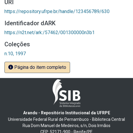
URI
https://repository.ufrpe.br/handle/123456789/630
Identificador dARK
https://n2t.net/ark:/57462/001300000n3b1
Coleções
n.10, 1997
Página do item completo
Arandu - Repositório Institucional da UFRPE
Universidade Federal Rural de Pernambuco - Biblioteca Central
Rua Dom Manuel de Medeiros, s/n, Dois Irmãos
CEP: 52171-900 - Recife/PE