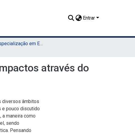
Entrar
TCC - Especialização em Ensino de Astronomia (UAEADTec)
impactos através do
s diversos âmbitos
 e pouco discutido
e, a maneira como
vel, sendo
ática. Pensando