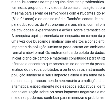
nisso, buscamos nesta pesquisa discutir a problemática 
luminosa, propondo atividades de conscientização sobr
mesma para serem desenvolvidas com estudantes do ens
(8º e 9º anos) e do ensino médio. Também construímos u
para educadores de Astronomia e áreas afins, com info
de atividades, experimentos e ações sobre a temática da
A pesquisa aqui apresentada se enquadra no campo da pe
uma vez que buscamos analisar que efeitos a conscient
impactos da poluição luminosa pode causar em ambient
formal e não-formal. Os instrumentos de coleta de dados
inicial, diário de campo e materiais construídos para util
oficinas e encontros que ocorreram no decorrer da pesq
análise dos dados coletados a partir desses instrument
poluição luminosa e seus impactos ainda é um tema des
maioria das pessoas, sendo necessário a ampliação da
a temática, especialmente nos espaços educativos, de fo
conscientização sobre os seus impactos negativos e mo
maneiras podemos contribuir para minimizar o problema.