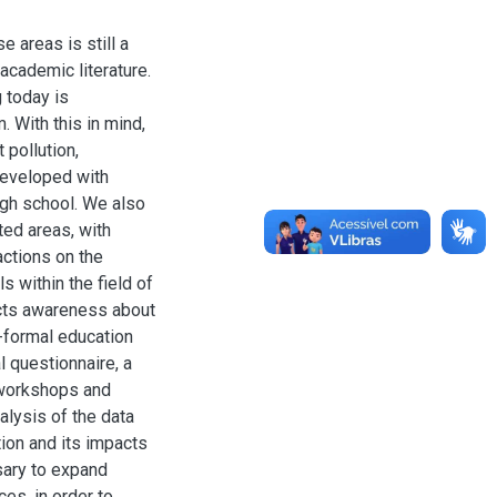
e areas is still a
academic literature.
g today is
. With this in mind,
 pollution,
developed with
igh school. We also
ted areas, with
actions on the
s within the field of
ects awareness about
n-formal education
l questionnaire, a
, workshops and
alysis of the data
ion and its impacts
ssary to expand
es, in order to