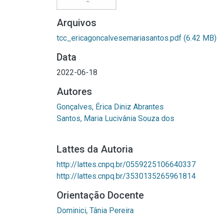
Arquivos
tcc_ericagoncalvesemariasantos.pdf
(6.42 MB)
Data
2022-06-18
Autores
Gonçalves, Érica Diniz Abrantes
Santos, Maria Lucivânia Souza dos
Lattes da Autoria
http://lattes.cnpq.br/0559225106640337
http://lattes.cnpq.br/3530135265961814
Orientação Docente
Dominici, Tânia Pereira