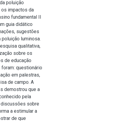
da poluição
e os impactos da
ino fundamental II
m guia didático
rmações, sugestões
 poluição luminosa.
squisa qualitativa,
ização sobre os
es de educação
 foram: questionário
ização em palestras,
uisa de campo. A
os demostrou que a
conhecido pela
s discussões sobre
rma a estimular a
strar de que