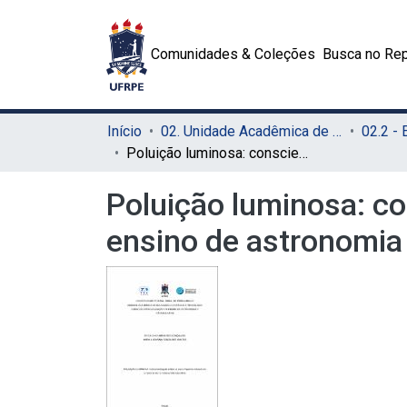
Comunidades & Coleções
Busca no Rep
Início
02. Unidade Acadêmica de Educação a Distância e Tecnologia (UAEADTec)
Poluição luminosa: conscientização sobre os seus impactos através do ensino de astronomia e ciências afins
Poluição luminosa: c
ensino de astronomia 