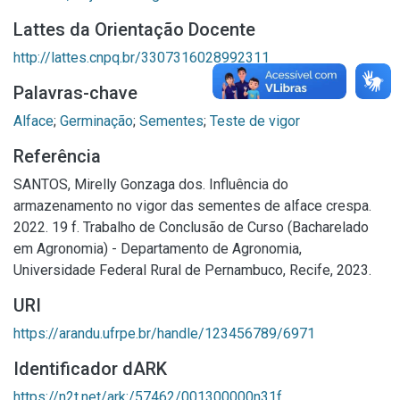
Lattes da Orientação Docente
http://lattes.cnpq.br/3307316028992311
Palavras-chave
Alface
;
Germinação
;
Sementes
;
Teste de vigor
Referência
SANTOS, Mirelly Gonzaga dos. Influência do
armazenamento no vigor das sementes de alface crespa.
2022. 19 f. Trabalho de Conclusão de Curso (Bacharelado
em Agronomia) - Departamento de Agronomia,
Universidade Federal Rural de Pernambuco, Recife, 2023.
URI
https://arandu.ufrpe.br/handle/123456789/6971
Identificador dARK
https://n2t.net/ark:/57462/001300000n31f