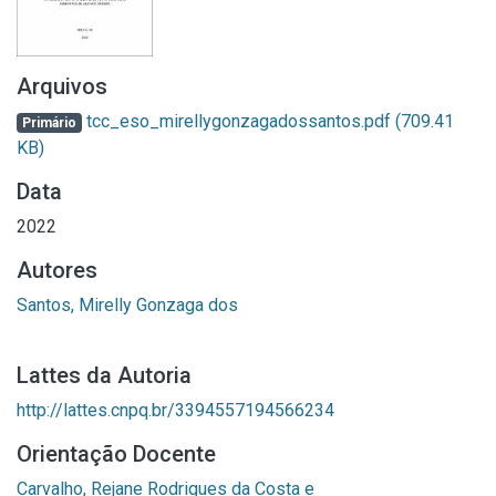
Arquivos
tcc_eso_mirellygonzagadossantos.pdf
(709.41
Primário
KB)
Data
2022
Autores
Santos, Mirelly Gonzaga dos
Lattes da Autoria
http://lattes.cnpq.br/3394557194566234
Orientação Docente
Carvalho, Rejane Rodrigues da Costa e