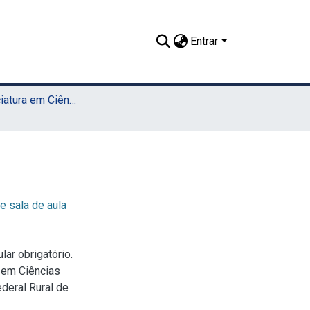
Entrar
TCC - Licenciatura em Ciências Agrícolas (Sede)
e sala de aula
lar obrigatório.
a em Ciências
deral Rural de