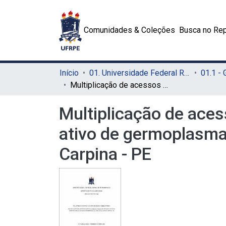
Comunidades & Coleções
Busca no Rep
Início
01. Universidade Federal Rural de Pernambuco - UFRPE (Sede)
01.1 -
Multiplicação de acessos de acerola (Malpighia emarginata DC) do banco ativo de germoplasma da Estação Experimental de Cana-de-açúcar do Carpina - PE
Multiplicação de aces
ativo de germoplasma
Carpina - PE