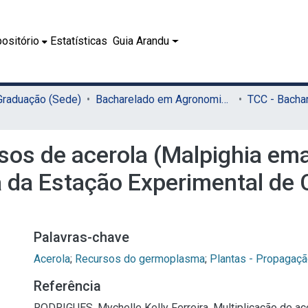
ositório
Estatísticas
Guia Arandu
 Graduação (Sede)
Bacharelado em Agronomia (Sede)
sos de acerola (Malpighia em
 da Estação Experimental de 
Palavras-chave
Acerola
;
Recursos do germoplasma
;
Plantas - Propagaç
Referência
RODRIGUES, Mychelle Kelly Ferreira. Multiplicação de a