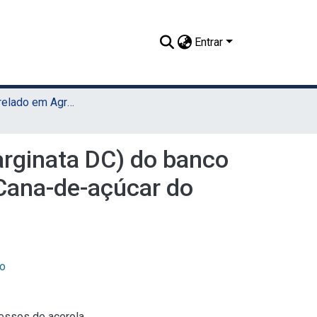
Entrar
TCC - Bacharelado em Agronomia (Sede)
arginata DC) do banco
Cana-de-açúcar do
ão
cessos de acerola