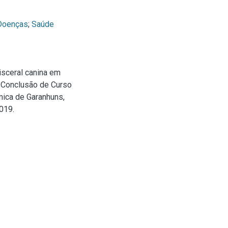
Doenças
;
Saúde
isceral canina em
e Conclusão de Curso
mica de Garanhuns,
019.