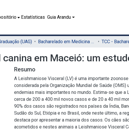
ositório
Estatísticas
Guia Arandu
 Graduação (UAG)
Bacharelado em Medicina Veterinária (UAG)
l canina em Maceió: um estud
Resumo
A Leishmaniose Visceral (LV) é uma importante zoonose 
considerada pela Organização Mundial de Saúde (OMS) 
endemias mais importantes no mundo. Estima-se que a 
cerca de 200 a 400 mil novos casos e de 20 a 40 mil mor
90% dos casos são registrados nos países da Índia, Ban
Sudão do Sul, Etiópia e no Brasil, onde neste último, a r
destaca por apresentar a maioria dos casos. Os cães sã
acometidos e nestes animais a Leishmaniose Visceral C