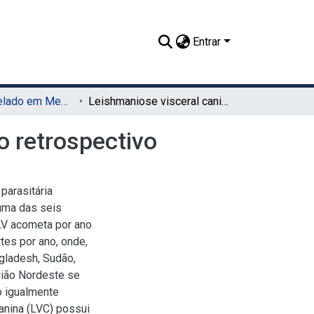
Entrar
TCC - Bacharelado em Medicina Veterinária (UAG)
Leishmaniose visceral canina em Maceió: um estudo retrospectivo
o retrospectivo
parasitária
uma das seis
LV acometa por ano
tes por ano, onde,
gladesh, Sudão,
egião Nordeste se
o igualmente
anina (LVC) possui