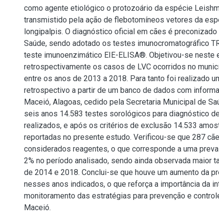
como agente etiológico o protozoário da espécie Leishm
transmistido pela ação de flebotomíneos vetores da es
longipalpis. O diagnóstico oficial em cães é preconizado
Saúde, sendo adotado os testes imunocromatográfico 
teste imunoenzimático EIE-ELISA®. Objetivou-se neste e
retrospectivamente os casos de LVC ocorridos no munic
entre os anos de 2013 a 2018. Para tanto foi realizado 
retrospectivo a partir de um banco de dados com infor
Maceió, Alagoas, cedido pela Secretaria Municipal de Sa
seis anos 14.583 testes sorológicos para diagnóstico d
realizados, e após os critérios de exclusão 14.533 amos
reportadas no presente estudo. Verificou-se que 287 cã
considerados reagentes, o que corresponde a uma preva
2% no período analisado, sendo ainda observada maior t
de 2014 e 2018. Conclui-se que houve um aumento da pr
nesses anos indicados, o que reforça a importância da in
monitoramento das estratégias para prevenção e contro
Maceió.