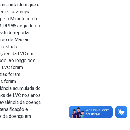
ania infantum que é
pécie Lutzomyia
 pelo Ministério da
TR-DPP® seguido do
studo reportar
ípio de Maceió,
um estudo
mações da LVC em
úde. Ao longo dos
e LVC foram
tras foram
es foram
lência acumulada de
axa de LVC nos anos
evalência da doença
tensificação e
le da doença em