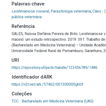
Palavras-chave
Leishmaniose visceral
;
Parasitologia veterinária
;
Cães - 
pública veterinária
Referência
SALES, Raíssa Stefânia Pereira de Brito. Leishmaniose v
maceió: um estudo retrospectivo. 2019. 39 f. Trabalho d
(Bacharelado em Medicina Veterinária) – Unidade Acadê
Universidade Federal Rural de Pernambuco, Garanhuns, 2
URI
https://repository.ufrpe.br/handle/123456789/1486
Identificador dARK
https://n2t.net/ark:/57462/001300000gh03
Coleções
TCC - Bacharelado em Medicina Veterinária (UAG)