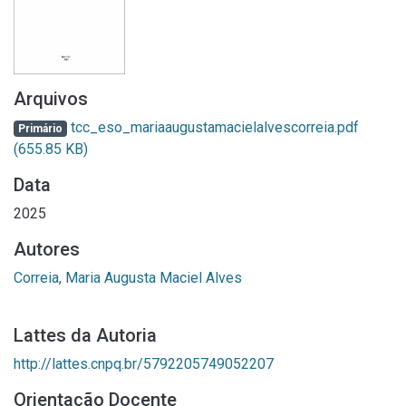
Arquivos
tcc_eso_mariaaugustamacielalvescorreia.pdf
Primário
(655.85 KB)
Data
2025
Autores
Correia, Maria Augusta Maciel Alves
Lattes da Autoria
http://lattes.cnpq.br/5792205749052207
Orientação Docente