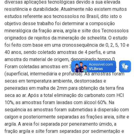
diversas aplicações tecnológicas devido a sua elevada
resistência e durabilidade. Atualmente não existem muitos
estudos referente aos tecnossolos no Brasil, dito isto o
objetivo desse trabalho foi determinar a composição
mineralógica da fração areia, argila e silte dos Tecnossolos
originados de rejeitos da mineração de scheelita. O estudo
foi feito com base em uma cronossequência de 0, 2, 5, 10 e
40 anos, sendo coletado amostras de 4 perfis, e uma
amostra do material de origem, denominado tempo 0.
Foram coletadas amostras em 3 horizontes/camadas
(superficial, intermediária e profunda). As amostras foram
secas em temperatura ambiente, destorroadas e
peneiradas em malha de 2mm para obtenção da terra fina
seca ao ar. Após a total eliminação do carbonato com HCl
10%, as amostras foram lavadas com álcool 60%. Na
sequência as amostras foram submetidas à dispersão com
calgon e posteriormente separadas as frações areia, silte e
argila. A areia foi separada por peneiramento úmido, a
fração argila e silte foram separadas por sedimentação e