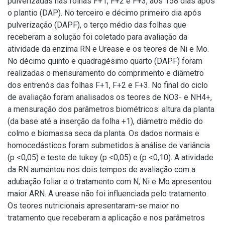
pulverizadas nas folhas F+1, F+2 e F+3, aos 158 dias após
o plantio (DAP). No terceiro e décimo primeiro dia após
pulverização (DAPF), o terço médio das folhas que
receberam a solução foi coletado para avaliação da
atividade da enzima RN e Urease e os teores de Ni e Mo.
No décimo quinto e quadragésimo quarto (DAPF) foram
realizadas o mensuramento do comprimento e diâmetro
dos entrenós das folhas F+1, F+2 e F+3. No final do ciclo
de avaliação foram analisados os teores de NO3- e NH4+,
a mensuração dos parâmetros biométricos: altura da planta
(da base até a inserção da folha +1), diâmetro médio do
colmo e biomassa seca da planta. Os dados normais e
homocedásticos foram submetidos à análise de variância
(p <0,05) e teste de tukey (p <0,05) e (p <0,10). A atividade
da RN aumentou nos dois tempos de avaliação com a
adubação foliar e o tratamento com N, Ni e Mo apresentou
maior ARN. A urease não foi influenciada pelo tratamento.
Os teores nutricionais apresentaram-se maior no
tratamento que receberam a aplicação e nos parâmetros