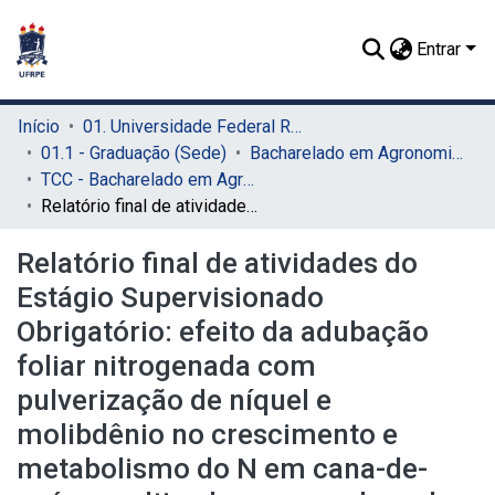
Entrar
Início
01. Universidade Federal Rural de Pernambuco - UFRPE (Sede)
01.1 - Graduação (Sede)
Bacharelado em Agronomia (Sede)
TCC - Bacharelado em Agronomia (Sede)
Relatório final de atividades do Estágio Supervisionado Obrigatório: efeito da adubação foliar nitrogenada com pulverização de níquel e molibdênio no crescimento e metabolismo do N em cana-de-açúcar cultivada em espodossolo humilúvico órtico dúrico
Relatório final de atividades do
Estágio Supervisionado
Obrigatório: efeito da adubação
foliar nitrogenada com
pulverização de níquel e
molibdênio no crescimento e
metabolismo do N em cana-de-