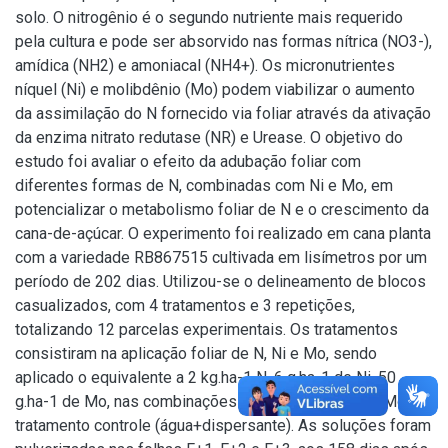
solo. O nitrogênio é o segundo nutriente mais requerido
pela cultura e pode ser absorvido nas formas nítrica (NO3-),
amídica (NH2) e amoniacal (NH4+). Os micronutrientes
níquel (Ni) e molibdênio (Mo) podem viabilizar o aumento
da assimilação do N fornecido via foliar através da ativação
da enzima nitrato redutase (NR) e Urease. O objetivo do
estudo foi avaliar o efeito da adubação foliar com
diferentes formas de N, combinadas com Ni e Mo, em
potencializar o metabolismo foliar de N e o crescimento da
cana-de-açúcar. O experimento foi realizado em cana planta
com a variedade RB867515 cultivada em lisímetros por um
período de 202 dias. Utilizou-se o delineamento de blocos
casualizados, com 4 tratamentos e 3 repetições,
totalizando 12 parcelas experimentais. Os tratamentos
consistiram na aplicação foliar de N, Ni e Mo, sendo
aplicado o equivalente a 2 kg.ha-1 N, 6 g.ha-1 de Ni, 50
g.ha-1 de Mo, nas combinações N, Ni+Mo e N + Ni + Mo e o
tratamento controle (água+dispersante). As soluções foram